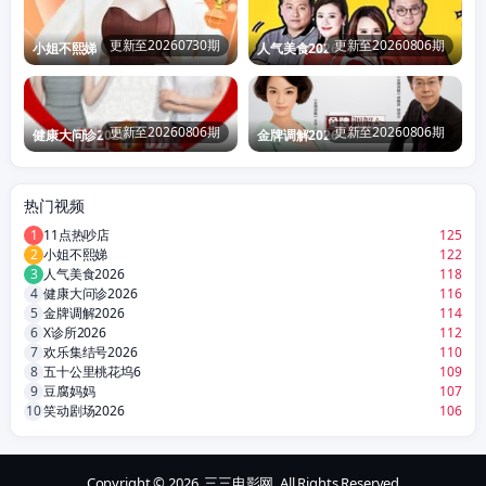
更新至20260730期
更新至20260806期
小姐不熙娣
人气美食2026
更新至20260806期
更新至20260806期
健康大问诊2026
金牌调解2026
热门视频
1
11点热吵店
125
2
小姐不熙娣
122
3
人气美食2026
118
4
健康大问诊2026
116
5
金牌调解2026
114
6
X诊所2026
112
7
欢乐集结号2026
110
8
五十公里桃花坞6
109
9
豆腐妈妈
107
10
笑动剧场2026
106
Copyright © 2026, 三三电影网. All Rights Reserved