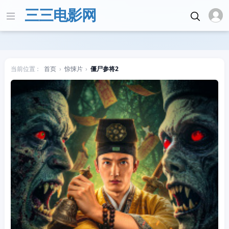
三三电影网
当前位置：
首页
›
惊悚片
›
僵尸参将2