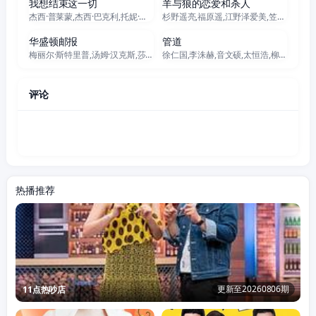
我想结束这一切
羊与狼的恋爱和杀人
杰西·普莱蒙,杰西·巴克利,托妮·科莱特,大卫·休里斯,盖伊·博伊德,哈德莉·罗宾逊,格斯·伯尼,艾比·奎因,蔻碧·米纳菲,安东尼·格拉索,泰迪·库卢卡,杰森·拉尔夫,奥利弗·普莱特,弗雷德里克·沃丁,瑞恩·斯蒂尔
杉野遥亮,福原遥,江野泽爱美,笠松将,清水尚弥,江口德子
正片
正片
华盛顿邮报
管道
梅丽尔·斯特里普,汤姆·汉克斯,莎拉·保罗森,鲍勃·奥登科克,崔西·莱茨,布莱德利·惠特福德,布鲁斯·格林伍德,马修·瑞斯,爱丽森·布里,凯莉·库恩,杰西·普莱蒙,大卫·克罗斯,扎克·伍兹,帕特·希利,约翰·鲁,里克·霍姆斯,菲利普·卡斯诺夫,杰茜·缪勒,斯塔克·桑德斯,迈克尔·西里尔·克赖顿,威尔·丹顿,迪尔德丽·罗夫乔,迈克尔·斯图巴
徐仁国,李洙赫,音文硕,太恒浩,柳圣贤,裴侑蓝
评论
热播推荐
更新至20260806期
11点热吵店