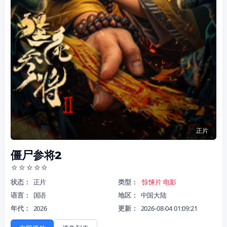
正片
僵尸参将2
☆
☆
☆
☆
☆
状态：
正片
类型：
惊悚片
电影
语言：
国语
地区：
中国大陆
年代：
2026
更新：
2026-08-04 01:09:21