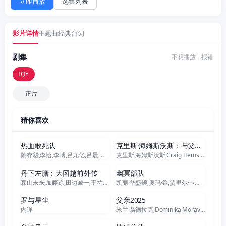
立即播放
选集列表
影片详情
主题曲
经典台词
剧集
不想播放，报错
IQY
正片
猜你喜欢
正片
正片
热血敢死队
克里斯·海姆斯沃斯：与父亲的骑行之旅
隋存毅,李恰,李博,吕九亿,吕晨,王锦,刘小宾,杨明,冯奕鸣
克里斯·海姆斯沃斯,Craig Hemsworth,Leonie Hemsworth
正片
正片
丹下左膳：大冈越前外传
幽冥部队
森山未来,加藤谅,田边诚一,平祐奈,每熊克哉,榎木孝明,黑木华,宇梶刚士,高桥克典,福士诚治,相岛一之,田村亮,横内正
凯丽·华盛顿,奥玛·希,贾里尔·卡马拉,马克·斯特朗,达明·乔伊·伦道夫,马索·曼恩,马歇尔·库克,爱德·奎恩,马文·琼斯三世,杰内尔·史蒂文斯,萨拉·贝克,娜塔利娅·雷耶斯,安柚鑫,Carlos Rey del Castillo,奥特玛拉·马蕾罗,Jhon Calderon,Juan Sebastián Castañeda,Enzo Morales,Diego Caldas,杰克·塔珀
正片
正片
罗与星尘
父亲2025
内详
米兰·翁德拉克,Dominika Moravkova,安娜·盖伊斯洛娃
正片
正片