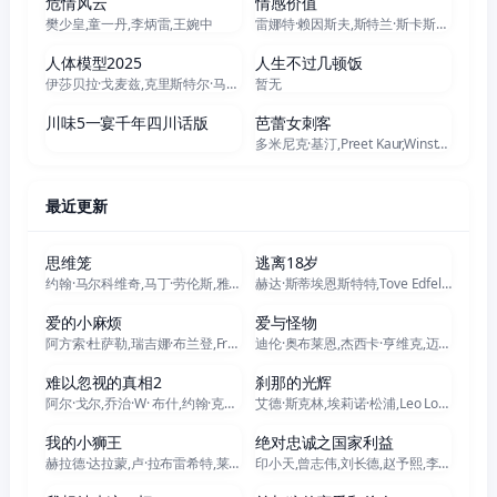
危情风云
情感价值
樊少皇,童一丹,李炳雷,王婉中
雷娜特·赖因斯夫,斯特兰·斯卡斯加德,英加·伊布斯多特·莉莉亚斯,艾丽·范宁,安德斯·丹尼尔森·李,加斯帕·克里斯滕森,莱娜·恩卓,科里·迈克尔·史密斯,凯瑟琳·科恩,Andreas Stoltenberg Granerud,Øyvind Hesjedal Loven,拉斯·瓦林格,Ida Marianne Vassbotn Klasson,Vilde Søyland,Sigrid Lorentzen Abelsnes,Mari Strand Ferstad,Eiril Tormodsdatter Sol
正片
全7集
人体模型2025
人生不过几顿饭
伊莎贝拉·戈麦兹,克里斯特尔·马丁,林赛·拉旺希
暂无
全7集
正片
川味5一宴千年四川话版
芭蕾女刺客
多米尼克·基汀,Preet Kaur,Winston Salk,Nicolas Sellar,罗西奥·斯科托,G. Anthony Joseph,Ignacio Alcala Jr.,Joe Kurak,Anthony J Cruz,Myesha Williams,Dani Chace,Kristopher Izquierdo,马里奥·庞塞
最近更新
正片
正片
思维笼
逃离18岁
约翰·马尔科维奇,马丁·劳伦斯,雅各布·格罗德尼克,梅丽莎·罗斯伯格
赫达·斯蒂埃恩斯特特,Tove Edfeldt,莫悦玲,Ariana Nicole George,Vanna Rosenberg,Lo Kauppi,Maxwell Cunningham,米丽亚姆·英格丽,Ved Maddison,David Tainton,佩尔·弗里策尔,盖利尔·伊斯梅尔,Edvard Olsson,Ahmed Berhan,米拉·埃克隆德,Klara Zimmergren,Kesia Brooke,Elinor Silfversparre,Tindra Källström,Celin
正片
正片
爱的小麻烦
爱与怪物
阿方索·杜萨勒,瑞吉娜·布兰登,Francesca Mercadante
迪伦·奥布莱恩,杰西卡·亨维克,迈克尔·鲁克,丹尼尔·尤因,阿丽亚娜·格林布拉特,艾伦·霍尔曼,特雷·黑尔,帕卡罗·姆泽贝,西尼·普里蒂,阿玛莉·沃德,特克赫·图哈卡,塔斯尼姆·罗克,托马斯·坎贝尔,乔尔·皮尔斯,梅拉妮·萨内蒂,布鲁斯·斯宾斯,米莉亚玛·史密斯,安德鲁·布坎南,坦蒂·莱特,达米安·加维,西罗,道奇,拉里·塞达尔
正片
正片
难以忽视的真相2
刹那的光辉
阿尔·戈尔,乔治·W· 布什,约翰·克里,马可·科拉佩尔斯,安格拉·默克尔,巴拉克·奥巴马,弗拉基米尔·普京,唐纳德·特朗普
艾德·斯克林,埃莉诺·松浦,Leo Long,欧文·马肯,洛琳·艾什本,内尔·斯杜克,库尔特·埃贾万,斯坦利·摩根,Racheal Ofori,乔普林·西伯顿,Tom Bacon,Carrie Rock,艾亚娜·古德费洛,Jack Minton,马库斯·弗雷泽,Jediael Stiling,Jacob Webster,Jack Maw,Jamie Wannell,玻贾莎安
正片
正片
我的小狮王
绝对忠诚之国家利益
赫拉德·达拉蒙,卢·拉布雷希特,莱昂·洛雷亚,蒂博·德·蒙塔朗贝尔,Clémentine Baert,Artus,马吕斯·布里夫特,Vanessa David,洛朗·巴图,Marie-Sohna Condé,Rodolphe Sand,Véronique Boulanger,Maxime Jullia,Alexandre Brik,Arnaud Poivre d,Arvor,Alexandra Vorillon,Laurence Facelina,Séverine Warneys,Evelyne Cerv
印小天,曾志伟,刘长德,赵予熙,李思博,王略涛,王抒丹,巴萨姆·哈亚提,梁天,石兆琪,吕一丁,李学政,涓子,王侃
正片
正片