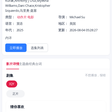
Kurak,Anthony J Cruz,Myesha
Williams,Dani Chace,Kristopher
Izquierdo,马里奥·庞塞
类型：
动作片
电影
导演：
Michael Su
语言：
英语
地区：
美国
年代：
2025
更新：
2026-08-04 05:28:27
内详
立即播放
选集列表
影片详情
主题曲
经典台词
剧集
不想播放，报错
IQY
正片
猜你喜欢
正片
正片