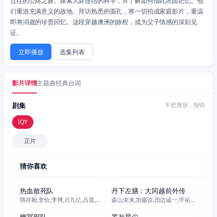
过往的公路之旅、探索人际连结的科学，并了解如何借此巩固记忆。他
们重游充满意义的故地、拜访熟悉的面孔，将一切拍成家庭影片，重温
即将消逝的珍贵回忆。这段穿越澳洲的旅程，成为父子情感的深刻见
证。
立即播放
选集列表
影片详情
主题曲
经典台词
剧集
不想播放，报错
IQY
正片
猜你喜欢
正片
正片
热血敢死队
丹下左膳：大冈越前外传
隋存毅,李恰,李博,吕九亿,吕晨,王锦,刘小宾,杨明,冯奕鸣
森山未来,加藤谅,田边诚一,平祐奈,每熊克哉,榎木孝明,黑木华,宇梶刚士,高桥克典,福士诚治,相岛一之,田村亮,横内正
正片
正片
幽冥部队
罗与星尘