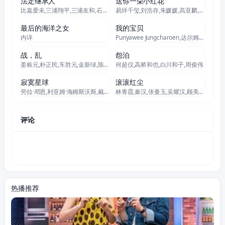
法定继承人
送你一朵小红花
比嘉爱未,三浦翔平,三浦友和,石野真子,浅利阳介,小手伸也,山崎静代,松冈依都美,田中要次,デヴィ・スカルノ,内海崇,菊田円
易烊千玺,刘浩存,朱媛媛,高亚麟,夏雨,岳云鹏,陈祉希,李晓川,孔琳,吴晓亮,张绍刚,孙强,安笑歌,李增辉,姚未平,张浩天,柴陆
正片
正片
最后的海洋之女
我的宝贝
内详
Punyawee Jungcharoen,达尔姆泰·普兰西普,Sutthirak Subvijitra,Tatchaya Supatanyasatit,梅拉达·素斯丽,查卢彭·提坤朋提拉翁
正片
正片
战，乱
怨泊
姜栋元,朴正民,车胜元,金新绿,陈善圭,郑成日
何超仪,高桥和也,白川和子,周俊伟
正片
正片
寂寞星球
滚滚红尘
劳拉·邓恩,利亚姆·海姆斯沃斯,戴安娜·西尔弗斯,本·优素福,贝利纳·洛根,古斯塔夫·代克尔吉塞,Quintin Mims,拉奇妲·布拉克尼,迪伦·兰恩,埃文·沙夫兰,Francesco Martino,Arthur Clark,Sami Fekkak,Kourosh Parsapour,尤尼斯·布西夫,郭涛,Nadia Kazar,Muhammad Abdullah Arabi,Ada Mogilevsky,Mark Winn
林青霞,秦汉,张曼玉,吴耀汉,顾美华,严浩,李小力
评论
热播推荐