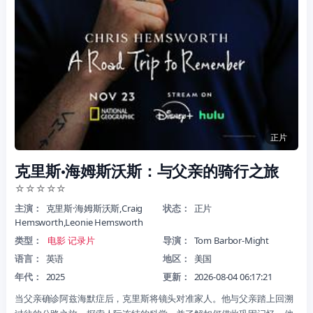
正片
克里斯·海姆斯沃斯：与父亲的骑行之旅
☆
☆
☆
☆
☆
主演：
克里斯·海姆斯沃斯,Craig
状态：
正片
Hemsworth,Leonie Hemsworth
类型：
电影
记录片
导演：
Tom Barbor-Might
语言：
英语
地区：
美国
年代：
2025
更新：
2026-08-04 06:17:21
当父亲确诊阿兹海默症后，克里斯将镜头对准家人。他与父亲踏上回溯