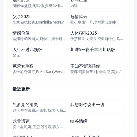
凯丽·华盛顿,奥玛·希,贾里尔·卡马拉,马克·斯特朗,达明·乔伊·伦道夫,马索·曼恩,马歇尔·库克,爱德·奎恩,马文·琼斯三世,杰内尔·史蒂文斯,萨拉·贝克,娜塔利娅·雷耶斯,安柚鑫,Carlos Rey del Castillo,奥特玛拉·马蕾罗,Jhon Calderon,Juan Sebastián Castañeda,Enzo Morales,Diego Caldas,杰克·塔珀
内详
正片
正片
父亲2025
危情风云
米兰·翁德拉克,Dominika Moravkova,安娜·盖伊斯洛娃
樊少皇,童一丹,李炳雷,王婉中
正片
正片
情感价值
人体模型2025
雷娜特·赖因斯夫,斯特兰·斯卡斯加德,英加·伊布斯多特·莉莉亚斯,艾丽·范宁,安德斯·丹尼尔森·李,加斯帕·克里斯滕森,莱娜·恩卓,科里·迈克尔·史密斯,凯瑟琳·科恩,Andreas Stoltenberg Granerud,Øyvind Hesjedal Loven,拉斯·瓦林格,Ida Marianne Vassbotn Klasson,Vilde Søyland,Sigrid Lorentzen Abelsnes,Mari Strand Ferstad,Eiril Tormodsdatter Sol
伊莎贝拉·戈麦兹,克里斯特尔·马丁,林赛·拉旺希
全7集
全7集
人生不过几顿饭
川味5一宴千年四川话版
暂无
正片
正片
芭蕾女刺客
不知不觉诱惑你
多米尼克·基汀,Preet Kaur,Winston Salk,Nicolas Sellar,罗西奥·斯科托,G. Anthony Joseph,Ignacio Alcala Jr.,Joe Kurak,Anthony J Cruz,Myesha Williams,Dani Chace,Kristopher Izquierdo,马里奥·庞塞
安娜·阿美拉蒂 / 帕特里克·莫夫 / Max Parodi / Susanna Martinková / 安东尼奥·萨利内斯
最近更新
正片
正片
凯多湖的消失
我想对你说出一切
迪伦·奥布莱恩,伊莱扎·斯坎伦,黛安娜·霍佩尔,卡罗琳·福克,山姆·亨宁斯,埃里克·兰格,劳伦·艾波罗丝,Nina Leon,兰斯·E·尼克尔斯,大卫·马尔登那多,基姆·巴蒂斯特,Jody Sellers,Greysen Conley,Jules Hilillo Fernandez,Jennifer Sellers,Larry S. White II,A.C. Cooper,Zedrick Tinsley,Elizabeth Feliciano
正片
正片
龙骨遗冢
峡谷情缘
安一鑫,毛娜,王玺,段霄震,韩东,葛四
正片
正片