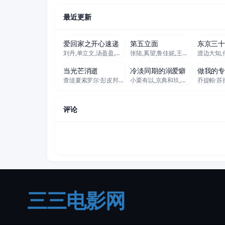
最近更新
更新至2867集
更新至26集
更
爱回家之开心速递
第五立面
东京三
刘丹,单立文,汤盈盈,吕慧仪,罗乐林,马贯东,苏韵姿,周嘉洛,陈浚霆,吴伟豪
张陆,奚望,鲁佳妮,王之一
更新至07集
更新至05集
更
当光芒消逝
冷淡同期的溺爱癖
做我的
查缇夏索罗尔·彭皮邦,LHONGCHANG·ATIP·KORSINKA
小栗有以,京典和玖,藤林泰也,半田周平,ゆいかれん
评论
三三电影网