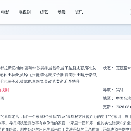
电影
电视剧
综艺
动漫
资讯
都拉斯,陈仙梅,蓝苇华,苏晏霈,曾智希,曾子益,陈志强,郭忠祐,
状态：
更新至1
瑞君,王耿豪,吴铃山,张倩,李运庆,罗子惟,宫美乐,王晴,于浩威,
千京,黄子玲,黄靖雅,李佩怡,吴政澔,黄尚禾,吴皓升
电视剧
导演：
冯凯
国语
地区：
中国台
更新：
2026-08-
”的豆腐老店，因“一个家庭3个姓氏”以及“豆腐秘方只传姓万的男丁”的家训，
故事。导演冯凯透露故事有点像他的家庭，“家里一团和乐，但其实也隐藏许多危
洒狗血路线。剧中妈妈的角色灵感来自于导演冯凯的母亲周游，冯凯也预告剧中