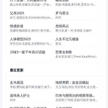
森山未来,加藤谅,田边诚一,平祐奈,每熊克哉,榎木孝明,黑木华,宇梶刚士,高桥克典,福士诚治,相岛一之,田村亮,横内正
凯丽·华盛顿,奥玛·希,贾里尔·卡马拉,马克·斯特朗,达明·乔伊·伦道夫,马索·曼恩,马歇尔·库克,爱德·奎恩,马文·琼斯三世,杰内尔·史蒂文斯,萨拉·贝克,娜塔利娅·雷耶斯,安柚鑫,Carlos Rey del Castillo,奥特玛拉·马蕾罗,Jhon Calderon,Juan Sebastián Castañeda,Enzo Morales,Diego Caldas,杰克·塔珀
正片
正片
父亲2025
罗与星尘
米兰·翁德拉克,Dominika Moravkova,安娜·盖伊斯洛娃
内详
正片
正片
情感价值
危情风云
雷娜特·赖因斯夫,斯特兰·斯卡斯加德,英加·伊布斯多特·莉莉亚斯,艾丽·范宁,安德斯·丹尼尔森·李,加斯帕·克里斯滕森,莱娜·恩卓,科里·迈克尔·史密斯,凯瑟琳·科恩,Andreas Stoltenberg Granerud,Øyvind Hesjedal Loven,拉斯·瓦林格,Ida Marianne Vassbotn Klasson,Vilde Søyland,Sigrid Lorentzen Abelsnes,Mari Strand Ferstad,Eiril Tormodsdatter Sol
樊少皇,童一丹,李炳雷,王婉中
正片
全7集
人体模型2025
人生不过几顿饭
伊莎贝拉·戈麦兹,克里斯特尔·马丁,林赛·拉旺希
暂无
全7集
正片
川味5一宴千年四川话版
芭蕾女刺客
多米尼克·基汀,Preet Kaur,Winston Salk,Nicolas Sellar,罗西奥·斯科托,G. Anthony Joseph,Ignacio Alcala Jr.,Joe Kurak,Anthony J Cruz,Myesha Williams,Dani Chace,Kristopher Izquierdo,马里奥·庞塞
最近更新
正片
正片
走马观花
地狱男爵：血皇后崛起
李聪,费伟妮,廖芊婵,张越宁,袁千山,高深
大卫·哈伯,米拉·乔沃维奇,金大贤,伊恩·麦柯肖恩,埃利斯戴尔·皮特里,萨莎·莱恩,托马斯·哈登·丘奇,佩内洛普·米契尔,苏菲·奥康内多,布莱恩·格里森,克里斯蒂娜·克莱伯,阿什丽·艾德纳,道格拉斯·泰特,贝恩·科拉科,阿塔纳斯·斯雷布雷夫,凡妮莎·艾科尔兹,莱拉·莫尔斯
正片
正片
追缉杀人护士
巴布与斯塔尔的维斯塔德尔玛之旅
内详
克里斯汀·韦格,安妮·玛莫罗,詹米·多南,小达蒙·韦恩斯,迈克尔·希区柯克,科瓦米·帕特森,Reyn Doi,温迪·麦丽登·康薇,Mark Jonathan Davis,汤姆·伦克,汉克·罗杰森,福琼·费姆斯特,瓦妮莎·贝尔,菲利丝·史密斯,罗斯·阿卜杜,娜塔莎·埃斯卡,丸山凯伦,麦克·米勒,Adrian Makala,罗伯特·卡瓦佐斯
正片
正片