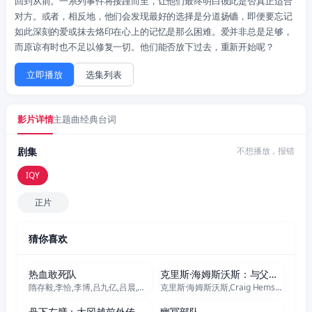
回到从前。一系列事件将接踵而至，让他们最终明白彼此是否真正适合
对方。或者，相反地，他们会发现最好的选择是分道扬镳，即便要忘记
如此深刻的爱或抹去烙印在心上的记忆是那么困难。爱并非总是足够，
而原谅有时也不足以修复一切。他们能否放下过去，重新开始呢？
立即播放
选集列表
影片详情
主题曲
经典台词
剧集
不想播放，报错
IQY
正片
猜你喜欢
正片
正片
热血敢死队
克里斯·海姆斯沃斯：与父亲的骑行之旅
隋存毅,李恰,李博,吕九亿,吕晨,王锦,刘小宾,杨明,冯奕鸣
克里斯·海姆斯沃斯,Craig Hemsworth,Leonie Hemsworth
正片
正片
丹下左膳：大冈越前外传
幽冥部队