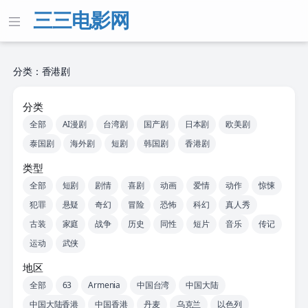
三三电影网
分类：香港剧
分类
全部
AI漫剧
台湾剧
国产剧
日本剧
欧美剧
泰国剧
海外剧
短剧
韩国剧
香港剧
类型
全部
短剧
剧情
喜剧
动画
爱情
动作
惊悚
犯罪
悬疑
奇幻
冒险
恐怖
科幻
真人秀
古装
家庭
战争
历史
同性
短片
音乐
传记
运动
武侠
地区
全部
63
Armenia
中国台湾
中国大陆
中国大陆香港
中国香港
丹麦
乌克兰
以色列