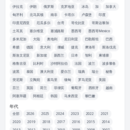
伊拉克
伊朗
俄罗斯
克罗地亚
冰岛
加
加拿大
匈牙利
北马其顿
南非
卡塔尔
卢森堡
印度
印度尼西亚
厄瓜多尔
台湾
哥伦比亚
哥斯达黎加
土耳其
塞尔维亚
塞浦路斯
墨西哥
墨西哥Mexico
多米尼加
大陆
奥地利
尼日利亚
巴勒斯坦
巴西
希腊
德国
意大利
挪威
捷克
摩洛哥
斯洛伐克
斯洛文尼亚
新加坡
新西兰
日本
智利
柬埔寨
格鲁吉亚
比利时
沙特阿拉伯
法国
波兰
波多黎各
波黑
泰国
澳大利亚
爱尔兰
瑞典
瑞士
秘鲁
突尼斯
立陶宛
索马里
缅甸
罗马尼亚
美国
芬兰
英国
荷兰
菲律宾
葡萄牙
西班牙
越南
阿塞拜疆
阿根廷
韩国
马来西亚
黎巴嫩
年代
全部
2026
2025
2024
2023
2022
2021
2020
2019
2018
2017
2016
2015
2014
2013
2012
2011
2010
2009
2008
2007