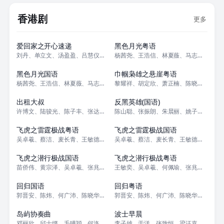
香港剧
更多
更新至2868集
更新至21集
爱回家之开心速递
黑色月光粤语
刘丹、单立文、汤盈盈、吕慧仪、罗乐林、马贯东、苏韵姿、周嘉洛、陈浚霆、吴
杨茜尧、王浩信、林夏薇、马志威、郭锋、尹扬明、黄翠如、杨卓娜、张颕康、何
全25集
全25集
黑色月光国语
巾帼枭雄之悬崖粤语
杨茜尧、王浩信、林夏薇、马志威、郭锋、尹扬明、黄翠如、杨卓娜、张颕康、何
黎耀祥、胡定欣、萧正楠、陈晓华、罗天宇、李成昌、韩马利、康华、谢雪心、海
更新至19集
更新至25集
出租大叔
反黑英雄(国语)
许博文、陆骏光、陈子丰、张达伦、沈贞巧、邱颂伟
陈山聪、张振朗、朱晨丽、姚子羚、袁伟豪、张颕康、黄子恒、林景程、刘佩玥、
全30集
全30集
飞虎之雷霆极战粤语
飞虎之雷霆极战国语
吴卓羲、蔡洁、麦长青、王敏德、姜大卫、林嘉华、杨玉梅、马国明、苗侨伟、余
吴卓羲、蔡洁、麦长青、王敏德、姜大卫、林嘉华、杨玉梅、马国明、苗侨伟、余
全30集
全30集
飞虎之潜行极战国语
飞虎之潜行极战粤语
苗侨伟、黄宗泽、吴卓羲、张兆辉、王敏德、吴岱融、王敏奕、梁竞徽、黄子恒、
王敏奕、吴卓羲、何佩瑜、张兆辉、王敏德、龚慈恩、苗侨伟、高海宁、梁竞徽、
更新至01集
更新至01集
回归国语
回归粤语
郭晋安、陈炜、何广沛、陈晓华、周嘉洛、吴伟豪、戴祖仪、游嘉欣、林正峰、林
郭晋安、陈炜、何广沛、陈晓华、周嘉洛、吴伟豪、戴祖仪、游嘉欣、林正峰、林
更新至15集
全15集
岛屿协奏曲
波士早晨
邓丽欣、邱士缙、毛曄穎、何洛瑶 Sica He、樊沛珈 Ah Gi、张轩
李子雄、于洋、张致恒、梁证嘉、何傲儿、陈俊坚、李子奇、曾敏、李佳芯、秦煌