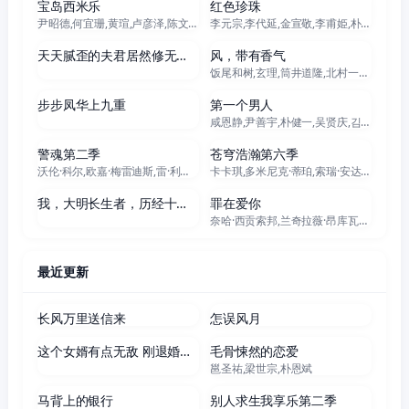
宝岛西米乐
红色珍珠
尹昭德,何宜珊,黄瑄,卢彦泽,陈文山,王盈凯,黄婕菲,蔡祥,马国贤,孙绽,陈婉婷,王丁筑,璟宣,许瀞蔆,张雁名,颜邦智,曹景俊,陈玹宇,李緻,洪淇,刘汉强,张育绮,逸祥,亮曦,王芮希,李祐诚,卢尚恩,李铭叡,黄隽智,张景闳,游安顺,杨子仪
李元宗,李代延,金宣敬,李甫姫,朴真熙,韩振熙,李应敬,이정용,채빈
60集全
更新至95集
天天腻歪的夫君居然修无情道
风，带有香气
饭尾和树,玄理,筒井道隆,北村一辉,多部未华子,藤原季节,原田泰造,根岸季衣,三浦贵大,高岛政宏,若林时英,内田慈,平野生成,菊池亚希子,中田青渚,小林隆,古川雄大,片冈鹤太郎,野添义弘,仲间由纪惠,村上穂乃佳,森田甘路,水野美纪,生田绘梨花,猫背椿,坂口涼太郎,津崎史郎,春海四方,广冈由里子,大岛美幸,松金米子,见上爱,佐野晶哉,中井友望,伊势志摩,东野绚香,研直子,小林虎之介,坂东弥十郎,丸山礼,上坂树里,林裕太,早坂美海,たくや
69集全
全140集
步步凤华上九重
第一个男人
咸恩静,尹善宇,朴健一,吴贤庆,김민설,李起昶
全13集
全6集
警魂第二季
苍穹浩瀚第六季
沃伦·科尔,欧嘉·梅雷迪斯,雷·利奥塔,里特奇·科斯特,詹妮弗·洛佩兹,德瑞·德·玛泰,玛格丽特·柯林,维森特·拉雷斯卡,戴奥·奥柯奈伊,基诺·安东尼·佩西,安娜·冈,莱斯利·席尔瓦,安妮·张
卡卡琪,多米尼克·蒂珀,索瑞·安达斯鲁,史蒂文·斯崔特,基翁·亚历山大,萨默·萨利姆,弗兰基·亚当斯,纳丁·妮可,贾赛·蔡斯·欧文斯,约翰·威斯利·查特曼,加布里埃尔·达尔库,安德烈·卡洪,凡妮莎·斯迈思,艾玛·霍,博·迪克森,乔丹·道森,汉娜·格兰特,费利佩·奥凯,黛安·阿圭拉,泰德·戴克斯特拉
80集全
更新至19集
我，大明长生者，历经十六帝
罪在爱你
奈哈·西贡索邦,兰奇拉薇·昂库瓦拉沃特
最近更新
64集全
70集全
长风万里送信来
怎误风月
80集全
更新至07集
这个女婿有点无敌 刚退婚就被国民女神表白了
毛骨悚然的恋爱
邕圣祐,梁世宗,朴恩斌
更新至10集
105集全
马背上的银行
别人求生我享乐第二季