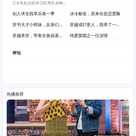
王全有,杜志国,郑卫莉,周舟,姬晓飞,王芳政,郭烁杰
113集全
60集全
别人求生我享乐第一季
冰冷鲛皇，原来你是恋爱脑
300集全
81集全
穿书天才小师妹，反派们争着宠！
穿越成打更人，我养了一院妖王
346集全
49集全
穿越兽世，带着全族搞基建第四季
纯爱囡囡之一往深情
评论
热播推荐