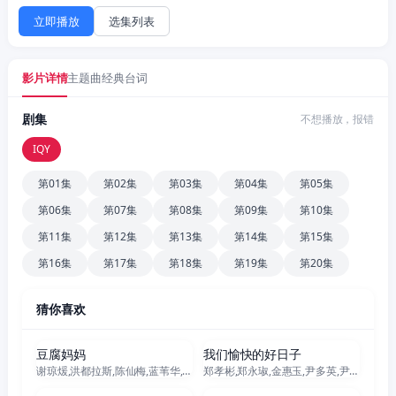
立即播放
选集列表
影片详情
主题曲
经典台词
剧集
不想播放，报错
IQY
第01集
第02集
第03集
第04集
第05集
第06集
第07集
第08集
第09集
第10集
第11集
第12集
第13集
第14集
第15集
第16集
第17集
第18集
第19集
第20集
猜你喜欢
更新至163集
更新至93集
豆腐妈妈
我们愉快的好日子
谢琼煖,洪都拉斯,陈仙梅,蓝苇华,苏晏霈,曾智希,曾子益,陈志强,郭忠祐,李之勤,潘奕如,范瑞君,王耿豪,吴铃山,张倩,李运庆,罗子惟,宫美乐,王晴,于浩威,马国毕,张世贤,徐千京,黄子玲,黄靖雅,李佩怡,吴政澔,黄尚禾,吴皓升
郑孝彬,郑永琡,金惠玉,尹多英,尹仲勋,文喜京,严贤京,鲜于在德,尹多勋,申正允,李商淑,李家豪
更新至302集
全102集