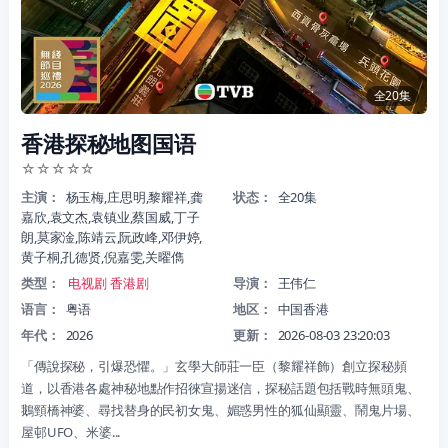
全20集
香港探秘地图国语
☆
☆
☆
☆
☆
主演：
杨玉梅,庄思明,黎耀祥,龚
状态：
全20集
嘉欣,袁文杰,袁镇业,蔡国威,丁子
朗,莫家淦,陈靖云,阮政峰,邓伊婷,
黄子桐,孔德贤,倪嘉雯,关曜儁
类型：
电视剧
香港剧
导演：
王伟仁
语言：
粤语
地区：
中国香港
年代：
2026
更新：
2026-08-03 23:20:03
「傳說探秘，引爆恐懼。」玄學大師莊一臣（黎耀祥飾）創立探秘頻
道，以香港各處神秘地點作招徠宣揚迷信，探秘話題包括戰時無頭鬼、
鵝頸橋神婆、尋找替身的民初女鬼、媚惑男性的狐仙顯靈、鬧鬼片場、
屋邨UFO、米婆...