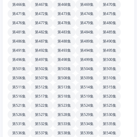
第466集
第467集
第468集
第469集
第470集
第471集
第472集
第473集
第474集
第475集
第476集
第477集
第478集
第479集
第480集
第481集
第482集
第483集
第484集
第485集
第486集
第487集
第488集
第489集
第490集
第491集
第492集
第493集
第494集
第495集
第496集
第497集
第498集
第499集
第500集
第501集
第502集
第503集
第504集
第505集
第506集
第507集
第508集
第509集
第510集
第511集
第512集
第513集
第514集
第515集
第516集
第517集
第518集
第519集
第520集
第521集
第522集
第523集
第524集
第525集
第526集
第527集
第528集
第529集
第530集
第531集
第532集
第533集
第534集
第535集
第536集
第537集
第538集
第539集
第540集