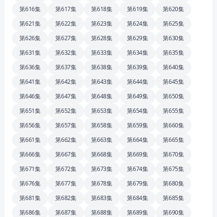
第616集
第617集
第618集
第619集
第620集
第621集
第622集
第623集
第624集
第625集
第626集
第627集
第628集
第629集
第630集
第631集
第632集
第633集
第634集
第635集
第636集
第637集
第638集
第639集
第640集
第641集
第642集
第643集
第644集
第645集
第646集
第647集
第648集
第649集
第650集
第651集
第652集
第653集
第654集
第655集
第656集
第657集
第658集
第659集
第660集
第661集
第662集
第663集
第664集
第665集
第666集
第667集
第668集
第669集
第670集
第671集
第672集
第673集
第674集
第675集
第676集
第677集
第678集
第679集
第680集
第681集
第682集
第683集
第684集
第685集
第686集
第687集
第688集
第689集
第690集