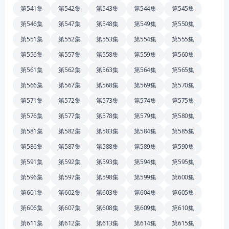
第541集
第542集
第543集
第544集
第545集
第546集
第547集
第548集
第549集
第550集
第551集
第552集
第553集
第554集
第555集
第556集
第557集
第558集
第559集
第560集
第561集
第562集
第563集
第564集
第565集
第566集
第567集
第568集
第569集
第570集
第571集
第572集
第573集
第574集
第575集
第576集
第577集
第578集
第579集
第580集
第581集
第582集
第583集
第584集
第585集
第586集
第587集
第588集
第589集
第590集
第591集
第592集
第593集
第594集
第595集
第596集
第597集
第598集
第599集
第600集
第601集
第602集
第603集
第604集
第605集
第606集
第607集
第608集
第609集
第610集
第611集
第612集
第613集
第614集
第615集