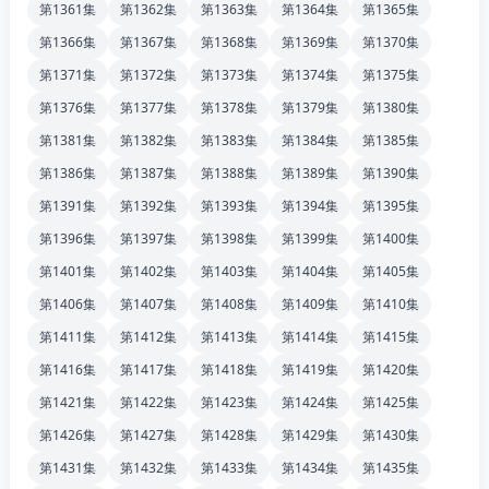
第1361集
第1362集
第1363集
第1364集
第1365集
第1366集
第1367集
第1368集
第1369集
第1370集
第1371集
第1372集
第1373集
第1374集
第1375集
第1376集
第1377集
第1378集
第1379集
第1380集
第1381集
第1382集
第1383集
第1384集
第1385集
第1386集
第1387集
第1388集
第1389集
第1390集
第1391集
第1392集
第1393集
第1394集
第1395集
第1396集
第1397集
第1398集
第1399集
第1400集
第1401集
第1402集
第1403集
第1404集
第1405集
第1406集
第1407集
第1408集
第1409集
第1410集
第1411集
第1412集
第1413集
第1414集
第1415集
第1416集
第1417集
第1418集
第1419集
第1420集
第1421集
第1422集
第1423集
第1424集
第1425集
第1426集
第1427集
第1428集
第1429集
第1430集
第1431集
第1432集
第1433集
第1434集
第1435集