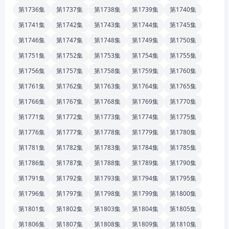
第1736集
第1737集
第1738集
第1739集
第1740集
第1741集
第1742集
第1743集
第1744集
第1745集
第1746集
第1747集
第1748集
第1749集
第1750集
第1751集
第1752集
第1753集
第1754集
第1755集
第1756集
第1757集
第1758集
第1759集
第1760集
第1761集
第1762集
第1763集
第1764集
第1765集
第1766集
第1767集
第1768集
第1769集
第1770集
第1771集
第1772集
第1773集
第1774集
第1775集
第1776集
第1777集
第1778集
第1779集
第1780集
第1781集
第1782集
第1783集
第1784集
第1785集
第1786集
第1787集
第1788集
第1789集
第1790集
第1791集
第1792集
第1793集
第1794集
第1795集
第1796集
第1797集
第1798集
第1799集
第1800集
第1801集
第1802集
第1803集
第1804集
第1805集
第1806集
第1807集
第1808集
第1809集
第1810集