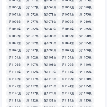
第1061集
第1062集
第1063集
第1064集
第1065集
第1066集
第1067集
第1068集
第1069集
第1070集
第1071集
第1072集
第1073集
第1074集
第1075集
第1076集
第1077集
第1078集
第1079集
第1080集
第1081集
第1082集
第1083集
第1084集
第1085集
第1086集
第1087集
第1088集
第1089集
第1090集
第1091集
第1092集
第1093集
第1094集
第1095集
第1096集
第1097集
第1098集
第1099集
第1100集
第1101集
第1102集
第1103集
第1104集
第1105集
第1106集
第1107集
第1108集
第1109集
第1110集
第1111集
第1112集
第1113集
第1114集
第1115集
第1116集
第1117集
第1118集
第1119集
第1120集
第1121集
第1122集
第1123集
第1124集
第1125集
第1126集
第1127集
第1128集
第1129集
第1130集
第1131集
第1132集
第1133集
第1134集
第1135集