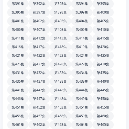
第391集
第392集
第393集
第394集
第395集
第396集
第397集
第398集
第399集
第400集
第401集
第402集
第403集
第404集
第405集
第406集
第407集
第408集
第409集
第410集
第411集
第412集
第413集
第414集
第415集
第416集
第417集
第418集
第419集
第420集
第421集
第422集
第423集
第424集
第425集
第426集
第427集
第428集
第429集
第430集
第431集
第432集
第433集
第434集
第435集
第436集
第437集
第438集
第439集
第440集
第441集
第442集
第443集
第444集
第445集
第446集
第447集
第448集
第449集
第450集
第451集
第452集
第453集
第454集
第455集
第456集
第457集
第458集
第459集
第460集
第461集
第462集
第463集
第464集
第465集