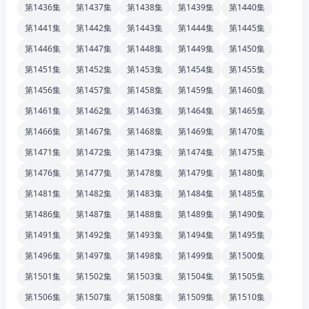
第1436集
第1437集
第1438集
第1439集
第1440集
第1441集
第1442集
第1443集
第1444集
第1445集
第1446集
第1447集
第1448集
第1449集
第1450集
第1451集
第1452集
第1453集
第1454集
第1455集
第1456集
第1457集
第1458集
第1459集
第1460集
第1461集
第1462集
第1463集
第1464集
第1465集
第1466集
第1467集
第1468集
第1469集
第1470集
第1471集
第1472集
第1473集
第1474集
第1475集
第1476集
第1477集
第1478集
第1479集
第1480集
第1481集
第1482集
第1483集
第1484集
第1485集
第1486集
第1487集
第1488集
第1489集
第1490集
第1491集
第1492集
第1493集
第1494集
第1495集
第1496集
第1497集
第1498集
第1499集
第1500集
第1501集
第1502集
第1503集
第1504集
第1505集
第1506集
第1507集
第1508集
第1509集
第1510集