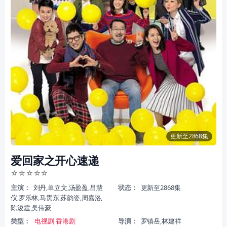
更新至2868集
爱回家之开心速递
☆
☆
☆
☆
☆
主演：
刘丹,单立文,汤盈盈,吕慧
状态：
更新至2868集
仪,罗乐林,马贯东,苏韵姿,周嘉洛,
陈浚霆,吴伟豪
类型：
电视剧
香港剧
导演：
罗镇岳,林建祥