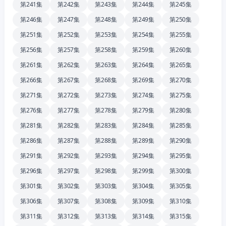
第241集
第242集
第243集
第244集
第245集
第246集
第247集
第248集
第249集
第250集
第251集
第252集
第253集
第254集
第255集
第256集
第257集
第258集
第259集
第260集
第261集
第262集
第263集
第264集
第265集
第266集
第267集
第268集
第269集
第270集
第271集
第272集
第273集
第274集
第275集
第276集
第277集
第278集
第279集
第280集
第281集
第282集
第283集
第284集
第285集
第286集
第287集
第288集
第289集
第290集
第291集
第292集
第293集
第294集
第295集
第296集
第297集
第298集
第299集
第300集
第301集
第302集
第303集
第304集
第305集
第306集
第307集
第308集
第309集
第310集
第311集
第312集
第313集
第314集
第315集