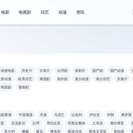
电影
电视剧
综艺
动漫
资讯
动漫电影
历史片
古装片
台湾剧
喜剧片
国产剧
国产动漫
欧美动漫
欧美综艺
泰国剧
海外剧
港台动漫
港台综艺
灾难片
韩国剧
香港剧
大陆香港
中国香港
丹麦
乌克兰
以色列
伊拉克
伊朗
俄罗斯
西亚
厄瓜多尔
台湾
哥伦比亚
哥斯达黎加
土耳其
塞尔维亚
意大利
挪威
捷克
摩洛哥
斯洛伐克
斯洛文尼亚
新加坡