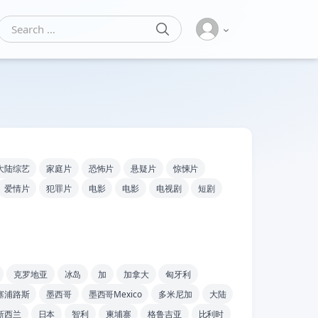
SEARCH
Search for:
大陆综艺
家庭片
恐怖片
悬疑片
惊悚片
爱情片
犯罪片
电影
电影
电视剧
短剧
克罗地亚
冰岛
加
加拿大
匈牙利
塞浦路斯
墨西哥
墨西哥Mexico
多米尼加
大陆
新西兰
日本
智利
柬埔寨
格鲁吉亚
比利时