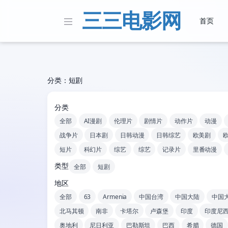
三三电影网
首页
分类：短剧
分类
全部
AI漫剧
伦理片
剧情片
动作片
动漫
战争片
日本剧
日韩动漫
日韩综艺
欧美剧
短片
科幻片
综艺
综艺
记录片
里番动漫
类型
全部
短剧
地区
全部
63
Armenia
中国台湾
中国大陆
中国
北马其顿
南非
卡塔尔
卢森堡
印度
印度尼
奥地利
尼日利亚
巴勒斯坦
巴西
希腊
德国