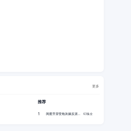
更多
推荐
1
闺蜜齐穿变炮灰嫁反派后被狂宠
63集全