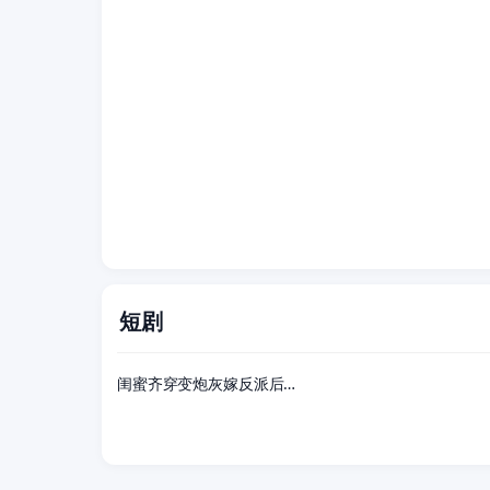
短剧
63集全
闺蜜齐穿变炮灰嫁反派后被狂宠