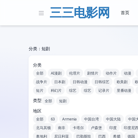
三三电影网
首页
分类：短剧
分类
全部
AI漫剧
伦理片
剧情片
动作片
动漫
战争片
日本剧
日韩动漫
日韩综艺
欧美剧
短片
科幻片
综艺
综艺
记录片
里番动漫
类型
全部
短剧
地区
全部
63
Armenia
中国台湾
中国大陆
中国
北马其顿
南非
卡塔尔
卢森堡
印度
印度尼
奥地利
尼日利亚
巴勒斯坦
巴西
希腊
德国