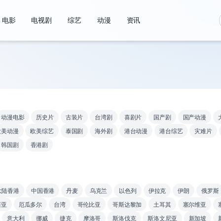
电影
电视剧
综艺
动漫
资讯
动漫电影
历史片
古装片
台湾剧
喜剧片
国产剧
国产动漫
欧美动漫
欧美综艺
泰国剧
海外剧
港台动漫
港台综艺
灾难片
韩国剧
香港剧
大陆香港
中国香港
丹麦
乌克兰
以色列
伊拉克
伊朗
俄罗斯
西亚
厄瓜多尔
台湾
哥伦比亚
哥斯达黎加
土耳其
塞尔维亚
意大利
挪威
捷克
摩洛哥
斯洛伐克
斯洛文尼亚
新加坡