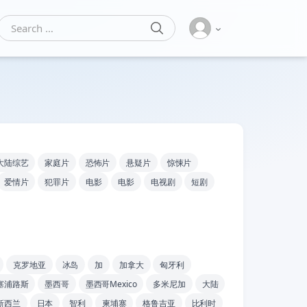
SEARCH
Search for:
大陆综艺
家庭片
恐怖片
悬疑片
惊悚片
爱情片
犯罪片
电影
电影
电视剧
短剧
克罗地亚
冰岛
加
加拿大
匈牙利
塞浦路斯
墨西哥
墨西哥Mexico
多米尼加
大陆
新西兰
日本
智利
柬埔寨
格鲁吉亚
比利时