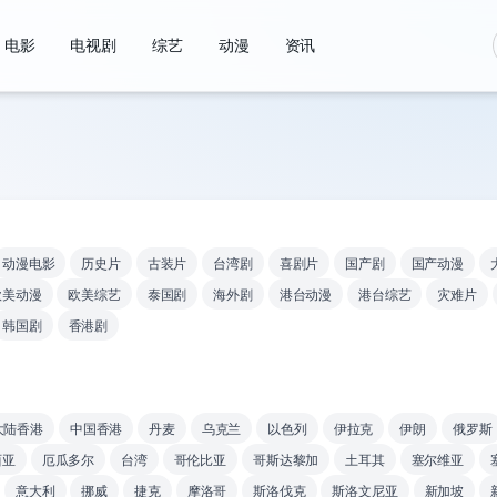
电影
电视剧
综艺
动漫
资讯
动漫电影
历史片
古装片
台湾剧
喜剧片
国产剧
国产动漫
欧美动漫
欧美综艺
泰国剧
海外剧
港台动漫
港台综艺
灾难片
韩国剧
香港剧
大陆香港
中国香港
丹麦
乌克兰
以色列
伊拉克
伊朗
俄罗斯
西亚
厄瓜多尔
台湾
哥伦比亚
哥斯达黎加
土耳其
塞尔维亚
意大利
挪威
捷克
摩洛哥
斯洛伐克
斯洛文尼亚
新加坡