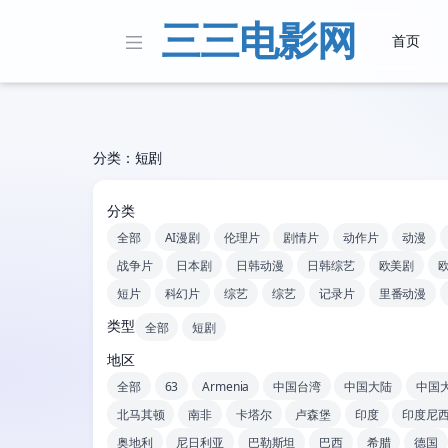
三三电影网
首页
分类：短剧
分类
全部
AI漫剧
伦理片
剧情片
动作片
动漫
战争片
日本剧
日韩动漫
日韩综艺
欧美剧
短片
科幻片
综艺
综艺
记录片
里番动漫
类型
全部
短剧
地区
全部
63
Armenia
中国台湾
中国大陆
中国
北马其顿
南非
卡塔尔
卢森堡
印度
印度尼
奥地利
尼日利亚
巴勒斯坦
巴西
希腊
德国