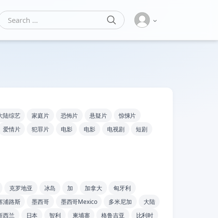
SEARCH
Search for:
大陆综艺
家庭片
恐怖片
悬疑片
惊悚片
爱情片
犯罪片
电影
电影
电视剧
短剧
克罗地亚
冰岛
加
加拿大
匈牙利
塞浦路斯
墨西哥
墨西哥Mexico
多米尼加
大陆
新西兰
日本
智利
柬埔寨
格鲁吉亚
比利时