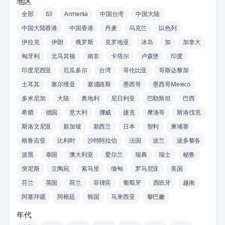
地区
全部
63
Armenia
中国台湾
中国大陆
中国大陆香港
中国香港
丹麦
乌克兰
以色列
伊拉克
伊朗
俄罗斯
克罗地亚
冰岛
加
加拿大
匈牙利
北马其顿
南非
卡塔尔
卢森堡
印度
印度尼西亚
厄瓜多尔
台湾
哥伦比亚
哥斯达黎加
土耳其
塞尔维亚
塞浦路斯
墨西哥
墨西哥Mexico
多米尼加
大陆
奥地利
尼日利亚
巴勒斯坦
巴西
希腊
德国
意大利
挪威
捷克
摩洛哥
斯洛伐克
斯洛文尼亚
新加坡
新西兰
日本
智利
柬埔寨
格鲁吉亚
比利时
沙特阿拉伯
法国
波兰
波多黎各
波黑
泰国
澳大利亚
爱尔兰
瑞典
瑞士
秘鲁
突尼斯
立陶宛
索马里
缅甸
罗马尼亚
美国
芬兰
英国
荷兰
菲律宾
葡萄牙
西班牙
越南
阿塞拜疆
阿根廷
韩国
马来西亚
黎巴嫩
年代