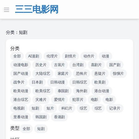
三三电影网
分类：短剧
分类
全部
AI漫剧
伦理片
剧情片
动作片
动漫
动漫电影
历史片
古装片
台湾剧
喜剧片
国产剧
国产动漫
大陆综艺
家庭片
恐怖片
悬疑片
惊悚片
战争片
日本剧
日韩动漫
日韩综艺
欧美剧
欧美动漫
欧美综艺
泰国剧
海外剧
港台动漫
港台综艺
灾难片
爱情片
犯罪片
电影
电影
电视剧
短剧
短片
科幻片
综艺
综艺
记录片
里番动漫
韩国剧
香港剧
类型
全部
短剧