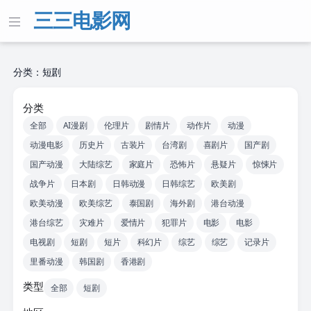
三三电影网
分类：短剧
分类
全部
AI漫剧
伦理片
剧情片
动作片
动漫
动漫电影
历史片
古装片
台湾剧
喜剧片
国产剧
国产动漫
大陆综艺
家庭片
恐怖片
悬疑片
惊悚片
战争片
日本剧
日韩动漫
日韩综艺
欧美剧
欧美动漫
欧美综艺
泰国剧
海外剧
港台动漫
港台综艺
灾难片
爱情片
犯罪片
电影
电影
电视剧
短剧
短片
科幻片
综艺
综艺
记录片
里番动漫
韩国剧
香港剧
类型
全部
短剧