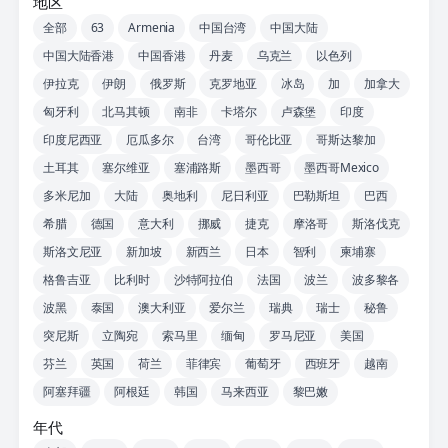
地区
全部
63
Armenia
中国台湾
中国大陆
中国大陆香港
中国香港
丹麦
乌克兰
以色列
伊拉克
伊朗
俄罗斯
克罗地亚
冰岛
加
加拿大
匈牙利
北马其顿
南非
卡塔尔
卢森堡
印度
印度尼西亚
厄瓜多尔
台湾
哥伦比亚
哥斯达黎加
土耳其
塞尔维亚
塞浦路斯
墨西哥
墨西哥Mexico
多米尼加
大陆
奥地利
尼日利亚
巴勒斯坦
巴西
希腊
德国
意大利
挪威
捷克
摩洛哥
斯洛伐克
斯洛文尼亚
新加坡
新西兰
日本
智利
柬埔寨
格鲁吉亚
比利时
沙特阿拉伯
法国
波兰
波多黎各
波黑
泰国
澳大利亚
爱尔兰
瑞典
瑞士
秘鲁
突尼斯
立陶宛
索马里
缅甸
罗马尼亚
美国
芬兰
英国
荷兰
菲律宾
葡萄牙
西班牙
越南
阿塞拜疆
阿根廷
韩国
马来西亚
黎巴嫩
年代