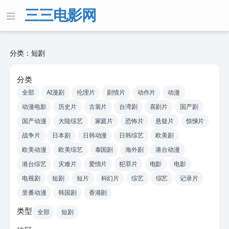
三三电影网
分类：短剧
分类
全部
AI漫剧
伦理片
剧情片
动作片
动漫
动漫电影
历史片
古装片
台湾剧
喜剧片
国产剧
国产动漫
大陆综艺
家庭片
恐怖片
悬疑片
惊悚片
战争片
日本剧
日韩动漫
日韩综艺
欧美剧
欧美动漫
欧美综艺
泰国剧
海外剧
港台动漫
港台综艺
灾难片
爱情片
犯罪片
电影
电影
电视剧
短剧
短片
科幻片
综艺
综艺
记录片
里番动漫
韩国剧
香港剧
类型
全部
短剧