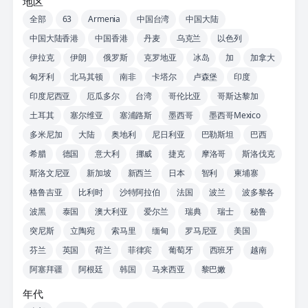
地区
全部
63
Armenia
中国台湾
中国大陆
中国大陆香港
中国香港
丹麦
乌克兰
以色列
伊拉克
伊朗
俄罗斯
克罗地亚
冰岛
加
加拿大
匈牙利
北马其顿
南非
卡塔尔
卢森堡
印度
印度尼西亚
厄瓜多尔
台湾
哥伦比亚
哥斯达黎加
土耳其
塞尔维亚
塞浦路斯
墨西哥
墨西哥Mexico
多米尼加
大陆
奥地利
尼日利亚
巴勒斯坦
巴西
希腊
德国
意大利
挪威
捷克
摩洛哥
斯洛伐克
斯洛文尼亚
新加坡
新西兰
日本
智利
柬埔寨
格鲁吉亚
比利时
沙特阿拉伯
法国
波兰
波多黎各
波黑
泰国
澳大利亚
爱尔兰
瑞典
瑞士
秘鲁
突尼斯
立陶宛
索马里
缅甸
罗马尼亚
美国
芬兰
英国
荷兰
菲律宾
葡萄牙
西班牙
越南
阿塞拜疆
阿根廷
韩国
马来西亚
黎巴嫩
年代