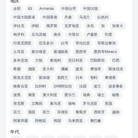
地区
全部
63
Armenia
中国台湾
中国大陆
中国大陆香港
中国香港
丹麦
乌克兰
以色列
伊拉克
伊朗
俄罗斯
克罗地亚
冰岛
加
加拿大
匈牙利
北马其顿
南非
卡塔尔
卢森堡
印度
印度尼西亚
厄瓜多尔
台湾
哥伦比亚
哥斯达黎加
土耳其
塞尔维亚
塞浦路斯
墨西哥
墨西哥Mexico
多米尼加
大陆
奥地利
尼日利亚
巴勒斯坦
巴西
希腊
德国
意大利
挪威
捷克
摩洛哥
斯洛伐克
斯洛文尼亚
新加坡
新西兰
日本
智利
柬埔寨
格鲁吉亚
比利时
沙特阿拉伯
法国
波兰
波多黎各
波黑
泰国
澳大利亚
爱尔兰
瑞典
瑞士
秘鲁
突尼斯
立陶宛
索马里
缅甸
罗马尼亚
美国
芬兰
英国
荷兰
菲律宾
葡萄牙
西班牙
越南
阿塞拜疆
阿根廷
韩国
马来西亚
黎巴嫩
年代