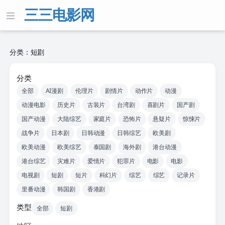
三三电影网
分类：短剧
分类
全部
AI漫剧
伦理片
剧情片
动作片
动漫
动漫电影
历史片
古装片
台湾剧
喜剧片
国产剧
国产动漫
大陆综艺
家庭片
恐怖片
悬疑片
惊悚片
战争片
日本剧
日韩动漫
日韩综艺
欧美剧
欧美动漫
欧美综艺
泰国剧
海外剧
港台动漫
港台综艺
灾难片
爱情片
犯罪片
电影
电影
电视剧
短剧
短片
科幻片
综艺
综艺
记录片
里番动漫
韩国剧
香港剧
类型
全部
短剧