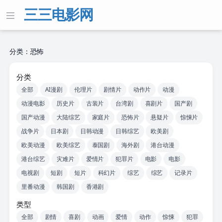
三三电影网
分类：恐怖
分类
全部
AI漫剧
伦理片
剧情片
动作片
动漫
动漫电影
历史片
古装片
台湾剧
喜剧片
国产剧
国产动漫
大陆综艺
家庭片
恐怖片
悬疑片
惊悚片
战争片
日本剧
日韩动漫
日韩综艺
欧美剧
欧美动漫
欧美综艺
泰国剧
海外剧
港台动漫
港台综艺
灾难片
爱情片
犯罪片
电影
电影
电视剧
短剧
短片
科幻片
综艺
综艺
记录片
里番动漫
韩国剧
香港剧
类型
全部
剧情
喜剧
动画
爱情
动作
惊悚
犯罪