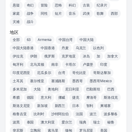
悬疑
奇幻
冒险
恐怖
科幻
古装
纪录片
家庭
战争
同性
短片
音乐
武侠
歌舞
西部
灾难
战斗
地区
全部
63
Armenia
中国台湾
中国大陆
中国大陆香港
中国香港
丹麦
乌克兰
以色列
伊拉克
伊朗
俄罗斯
克罗地亚
冰岛
加
加拿大
匈牙利
北马其顿
南非
卡塔尔
卢森堡
印度
印度尼西亚
厄瓜多尔
台湾
哥伦比亚
哥斯达黎加
土耳其
塞尔维亚
塞浦路斯
墨西哥
墨西哥Mexico
多米尼加
大陆
奥地利
尼日利亚
巴勒斯坦
巴西
希腊
德国
意大利
挪威
捷克
摩洛哥
斯洛伐克
斯洛文尼亚
新加坡
新西兰
日本
智利
柬埔寨
格鲁吉亚
比利时
沙特阿拉伯
法国
波兰
波多黎各
波黑
泰国
澳大利亚
爱尔兰
瑞典
瑞士
秘鲁
突尼斯
立陶宛
索马里
缅甸
罗马尼亚
美国