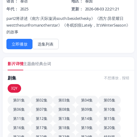
语言：
泰语
地区：
泰国
年代：
2025
更新：
2026-08-03 22:21:21
part2将讲述《南方:天际漩涡south:besidethesky》《西方:异星耀日
west:thesunfromanotherstar》《冬眠炽痕Lately，It’sWinterSeason》
的故事
立即播放
选集列表
影片详情
主题曲
经典台词
剧集
不想播放，报错
IQY
第01集
第02集
第03集
第04集
第05集
第06集
第07集
第08集
第09集
第10集
第11集
第12集
第13集
第14集
第15集
第16集
第17集
第18集
第19集
第20集
第21集
第22集
第23集
第24集
特别篇