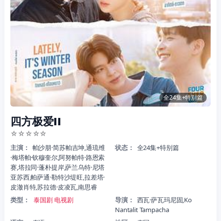
全24集+特别篇
四方极爱II
☆
☆
☆
☆
☆
主演：
帕沙朋·简苏帕吉坤,通琉维
状态：
全24集+特别篇
·梅塔帕·钦穆奎尔,阿努帕特·路恩索
赛,塔拉同·蓬朴提岸,萨兰乌特·尼塔
亚苏西,帕萨通·勒特沙堤旺,拉差塔·
皮澈肖特,苏拉德·皮凌瓦,南思睿
类型：
泰国剧
电视剧
导演：
西瓦·萨瓦玛尼固,Ko
Nantalit Tampacha