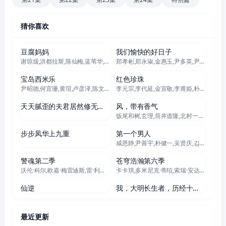
猜你喜欢
更新至163集
更新至93集
豆腐妈妈
我们愉快的好日子
谢琼煖,洪都拉斯,陈仙梅,蓝苇华,苏晏霈,曾智希,曾子益,陈志强,郭忠祐,李之勤,潘奕如,范瑞君,王耿豪,吴铃山,张倩,李运庆,罗子惟,宫美乐,王晴,于浩威,马国毕,张世贤,徐千京,黄子玲,黄靖雅,李佩怡,吴政澔,黄尚禾,吴皓升
郑孝彬,郑永琡,金惠玉,尹多英,尹仲勋,文喜京,严贤京,鲜于在德,尹多勋,申正允,李商淑,李家豪
更新至302集
全102集
宝岛西米乐
红色珍珠
尹昭德,何宜珊,黄瑄,卢彦泽,陈文山,王盈凯,黄婕菲,蔡祥,马国贤,孙绽,陈婉婷,王丁筑,璟宣,许瀞蔆,张雁名,颜邦智,曹景俊,陈玹宇,李緻,洪淇,刘汉强,张育绮,逸祥,亮曦,王芮希,李祐诚,卢尚恩,李铭叡,黄隽智,张景闳,游安顺,杨子仪
李元宗,李代延,金宣敬,李甫姫,朴真熙,韩振熙,李应敬,이정용,채빈
60集全
更新至95集
天天腻歪的夫君居然修无情道
风，带有香气
饭尾和树,玄理,筒井道隆,北村一辉,多部未华子,藤原季节,原田泰造,根岸季衣,三浦贵大,高岛政宏,若林时英,内田慈,平野生成,菊池亚希子,中田青渚,小林隆,古川雄大,片冈鹤太郎,野添义弘,仲间由纪惠,村上穂乃佳,森田甘路,水野美纪,生田绘梨花,猫背椿,坂口涼太郎,津崎史郎,春海四方,广冈由里子,大岛美幸,松金米子,见上爱,佐野晶哉,中井友望,伊势志摩,东野绚香,研直子,小林虎之介,坂东弥十郎,丸山礼,上坂树里,林裕太,早坂美海,たくや
69集全
全140集
步步凤华上九重
第一个男人
咸恩静,尹善宇,朴健一,吴贤庆,김민설,李起昶
全13集
全6集
警魂第二季
苍穹浩瀚第六季
沃伦·科尔,欧嘉·梅雷迪斯,雷·利奥塔,里特奇·科斯特,詹妮弗·洛佩兹,德瑞·德·玛泰,玛格丽特·柯林,维森特·拉雷斯卡,戴奥·奥柯奈伊,基诺·安东尼·佩西,安娜·冈,莱斯利·席尔瓦,安妮·张
卡卡琪,多米尼克·蒂珀,索瑞·安达斯鲁,史蒂文·斯崔特,基翁·亚历山大,萨默·萨利姆,弗兰基·亚当斯,纳丁·妮可,贾赛·蔡斯·欧文斯,约翰·威斯利·查特曼,加布里埃尔·达尔库,安德烈·卡洪,凡妮莎·斯迈思,艾玛·霍,博·迪克森,乔丹·道森,汉娜·格兰特,费利佩·奥凯,黛安·阿圭拉,泰德·戴克斯特拉
115集全
80集全
仙逆
我，大明长生者，历经十六帝
最近更新
122集全
146集全