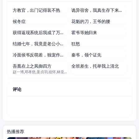
方教官，出门记得装不熟
诡异宿舍，我真生存下来了第二季
80集全
110集全
候冬症
花魁的刀，王爷的腰
65集全
57集全
获得返现系统后我成了万人迷
霍爷等她归来
48集全
60集全
结婚七年，我竟是老公小青梅的替身
狂怒
67集全
73集全
冷面侯爷反萌差，独宠作精继室啦
秦爷，领个证先
更新至08集
62集全
吾凰在上之凤御四方
全班差生，托举我上清北
赵一博,邓孝慈,姜贞羽,祖怀,林亚冬,杜煜,郝熠然,郑千亦
评论
热播推荐