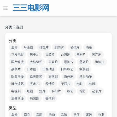
三三电影网
分类：喜剧
分类
全部
AI漫剧
伦理片
剧情片
动作片
动漫
动漫电影
历史片
古装片
台湾剧
喜剧片
国产剧
国产动漫
大陆综艺
家庭片
恐怖片
悬疑片
惊悚片
战争片
日本剧
日韩动漫
日韩综艺
欧美剧
欧美动漫
欧美综艺
泰国剧
海外剧
港台动漫
港台综艺
灾难片
爱情片
犯罪片
电影
电影
电视剧
短剧
短片
科幻片
综艺
综艺
记录片
里番动漫
韩国剧
香港剧
类型
全部
剧情
喜剧
动画
爱情
动作
惊悚
犯罪