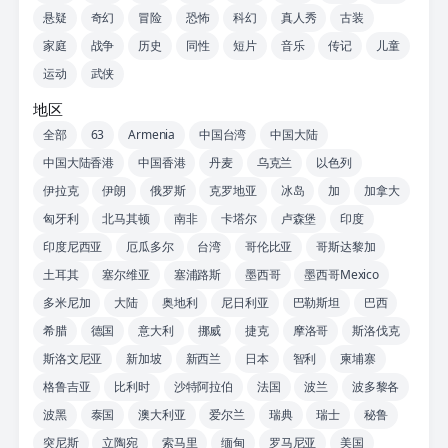
悬疑
奇幻
冒险
恐怖
科幻
真人秀
古装
家庭
战争
历史
同性
短片
音乐
传记
儿童
运动
武侠
地区
全部
63
Armenia
中国台湾
中国大陆
中国大陆香港
中国香港
丹麦
乌克兰
以色列
伊拉克
伊朗
俄罗斯
克罗地亚
冰岛
加
加拿大
匈牙利
北马其顿
南非
卡塔尔
卢森堡
印度
印度尼西亚
厄瓜多尔
台湾
哥伦比亚
哥斯达黎加
土耳其
塞尔维亚
塞浦路斯
墨西哥
墨西哥Mexico
多米尼加
大陆
奥地利
尼日利亚
巴勒斯坦
巴西
希腊
德国
意大利
挪威
捷克
摩洛哥
斯洛伐克
斯洛文尼亚
新加坡
新西兰
日本
智利
柬埔寨
格鲁吉亚
比利时
沙特阿拉伯
法国
波兰
波多黎各
波黑
泰国
澳大利亚
爱尔兰
瑞典
瑞士
秘鲁
突尼斯
立陶宛
索马里
缅甸
罗马尼亚
美国