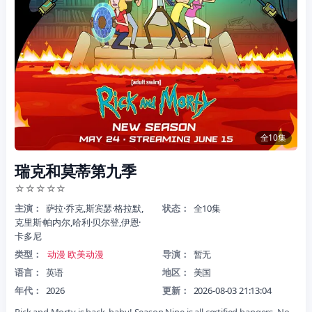
全10集
瑞克和莫蒂第九季
☆
☆
☆
☆
☆
主演：
萨拉·乔克,斯宾瑟·格拉默,
状态：
全10集
克里斯·帕内尔,哈利·贝尔登,伊恩·
卡多尼
类型：
动漫
欧美动漫
导演：
暂无
语言：
英语
地区：
美国
年代：
2026
更新：
2026-08-03 21:13:04
Rick and Morty is back, baby! Season Nine is all certified bangers. No