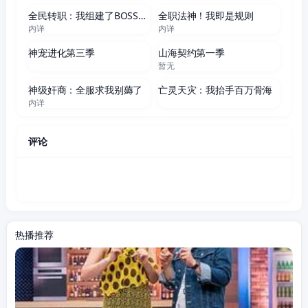
全民转职：我组建了BOSS军团
全职法神！我即是规则
内详
内详
更新至78集
更新至44集
神宠进化第三季
山海契约第一季
暂无
更新至155集
更新至161集
神级奸商：全服求我别薅了
亡灵天灾：我抬手百万骨海
内详
评论
热播推荐