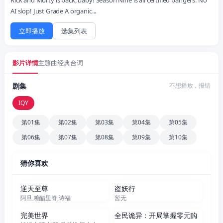
AI slop! Just Grade A organic...
立即播放
选集列表
影片详情
主题曲
经典台词
剧集
不想播放，报错
IQY
第01集
第02集
第03集
第04集
第05集
第06集
第07集
第08集
第09集
第10集
猜你喜欢
更新至538集
更新至51集
逆天至尊
盗妖行
阿旦,糖醋里脊,诗福
暂无
更新至281集
更新至271集
完美世界
全民诡异：开局掌握零元购