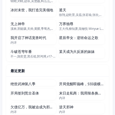
锦鲤,刘晴,赵双,吴楚越,阎么么,宣晓鸣
更新至230集
更新至174集
冰封末世，我打造完美领地
遮天
徐翔,赵乾景,吴磊,张若瑜,张欣,王肖兵,韩娇娇,李蝉妃
更新至629集
更新至472集
无上神帝
万界独尊
溪林,郭懿骧,关帅,黄骥,季骜杰,钟巍,烈之流星,蘭雨馨,张妮,徐翔,Akira明,柳知萧
王大伟,柳知萧,陆敏悦 Minyue Lu,黄骥,关帅,蘭雨馨,季骜杰,默伶,宴宁,徐翔,张妮,烈之流星,钟巍,Akira明,安志,kinsen,芥末
更新至142集
更新至38集
我开启了神话宠兽时代
星辰帝女：逆转命运之歌
内详
更新至207集
更新至68集
斗破苍穹年番
某天成为大反派的妹妹
不一,陈奕雯,黑石稔,郭鸿博,v17-富贵,王宇航,赵洋
最近更新
更新至87集
更新至25集
绝世武神第八季
开局觉醒即巅峰，SSS级横扫异能界！
更新至98集
更新至162集
开局签到荒古圣体
末日走私商：我用辣条换金砖
内详
更新至59集
更新至383集
欠债亿万，我被迫成为邪神打工人
逆天邪神
内详
内详
更新至172集
更新至95集