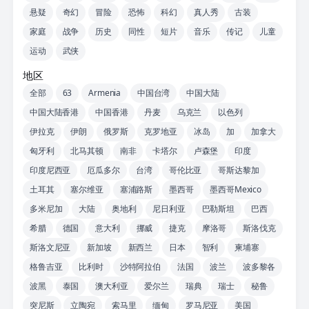
悬疑
奇幻
冒险
恐怖
科幻
真人秀
古装
家庭
战争
历史
同性
短片
音乐
传记
儿童
运动
武侠
地区
全部
63
Armenia
中国台湾
中国大陆
中国大陆香港
中国香港
丹麦
乌克兰
以色列
伊拉克
伊朗
俄罗斯
克罗地亚
冰岛
加
加拿大
匈牙利
北马其顿
南非
卡塔尔
卢森堡
印度
印度尼西亚
厄瓜多尔
台湾
哥伦比亚
哥斯达黎加
土耳其
塞尔维亚
塞浦路斯
墨西哥
墨西哥Mexico
多米尼加
大陆
奥地利
尼日利亚
巴勒斯坦
巴西
希腊
德国
意大利
挪威
捷克
摩洛哥
斯洛伐克
斯洛文尼亚
新加坡
新西兰
日本
智利
柬埔寨
格鲁吉亚
比利时
沙特阿拉伯
法国
波兰
波多黎各
波黑
泰国
澳大利亚
爱尔兰
瑞典
瑞士
秘鲁
突尼斯
立陶宛
索马里
缅甸
罗马尼亚
美国