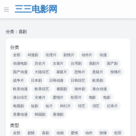
三三电影网
分类：喜剧
分类
全部
AI漫剧
伦理片
剧情片
动作片
动漫
动漫电影
历史片
古装片
台湾剧
喜剧片
国产剧
国产动漫
大陆综艺
家庭片
恐怖片
悬疑片
惊悚片
战争片
日本剧
日韩动漫
日韩综艺
欧美剧
欧美动漫
欧美综艺
泰国剧
海外剧
港台动漫
港台综艺
灾难片
爱情片
犯罪片
电影
电影
电视剧
短剧
短片
科幻片
综艺
综艺
记录片
里番动漫
韩国剧
香港剧
类型
全部
剧情
喜剧
动画
爱情
动作
惊悚
犯罪