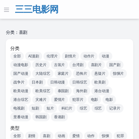
三三电影网
分类：喜剧
分类
全部
AI漫剧
伦理片
剧情片
动作片
动漫
动漫电影
历史片
古装片
台湾剧
喜剧片
国产剧
国产动漫
大陆综艺
家庭片
恐怖片
悬疑片
惊悚片
战争片
日本剧
日韩动漫
日韩综艺
欧美剧
欧美动漫
欧美综艺
泰国剧
海外剧
港台动漫
港台综艺
灾难片
爱情片
犯罪片
电影
电影
电视剧
短剧
短片
科幻片
综艺
综艺
记录片
里番动漫
韩国剧
香港剧
类型
全部
剧情
喜剧
动画
爱情
动作
惊悚
犯罪