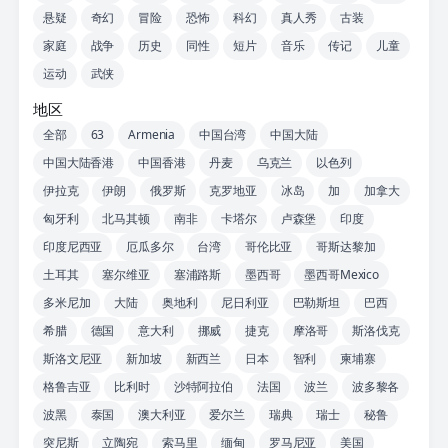
悬疑
奇幻
冒险
恐怖
科幻
真人秀
古装
家庭
战争
历史
同性
短片
音乐
传记
儿童
运动
武侠
地区
全部
63
Armenia
中国台湾
中国大陆
中国大陆香港
中国香港
丹麦
乌克兰
以色列
伊拉克
伊朗
俄罗斯
克罗地亚
冰岛
加
加拿大
匈牙利
北马其顿
南非
卡塔尔
卢森堡
印度
印度尼西亚
厄瓜多尔
台湾
哥伦比亚
哥斯达黎加
土耳其
塞尔维亚
塞浦路斯
墨西哥
墨西哥Mexico
多米尼加
大陆
奥地利
尼日利亚
巴勒斯坦
巴西
希腊
德国
意大利
挪威
捷克
摩洛哥
斯洛伐克
斯洛文尼亚
新加坡
新西兰
日本
智利
柬埔寨
格鲁吉亚
比利时
沙特阿拉伯
法国
波兰
波多黎各
波黑
泰国
澳大利亚
爱尔兰
瑞典
瑞士
秘鲁
突尼斯
立陶宛
索马里
缅甸
罗马尼亚
美国