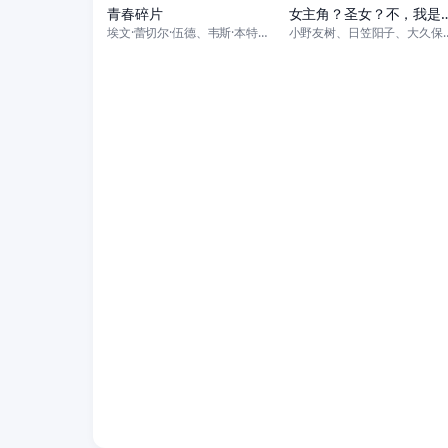
青春碎片
女主角？圣女？不，我是杂
埃文·蕾切尔·伍德、韦斯·本特利、凯雅·基伯、克里斯·康纳、伊格比·里格
小野友树、日笠阳子、大久保瑠美、堀江瞬