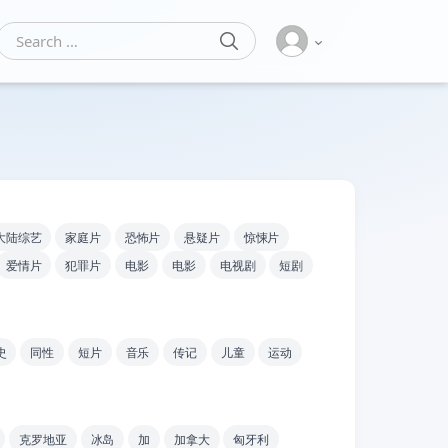
SEARCH
Search for:
大陆综艺
家庭片
恐怖片
悬疑片
惊悚片
爱情片
犯罪片
电影
电影
电视剧
短剧
史
同性
短片
音乐
传记
儿童
运动
克罗地亚
冰岛
加
加拿大
匈牙利