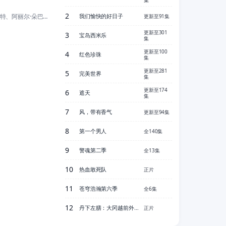
2
罗姗娜·阿奎特、阿丽尔·朵巴丝勒、亚历山大·斯卡斯加德、凯特·贝兰特、詹
我们愉快的好日子
更新至91集
更新至301
3
宝岛西米乐
集
更新至100
4
红色珍珠
集
更新至281
5
完美世界
集
更新至174
6
遮天
集
7
风，带有香气
更新至94集
8
第一个男人
全140集
9
警魂第二季
全13集
10
热血敢死队
正片
11
苍穹浩瀚第六季
全6集
12
丹下左膳：大冈越前外传
正片