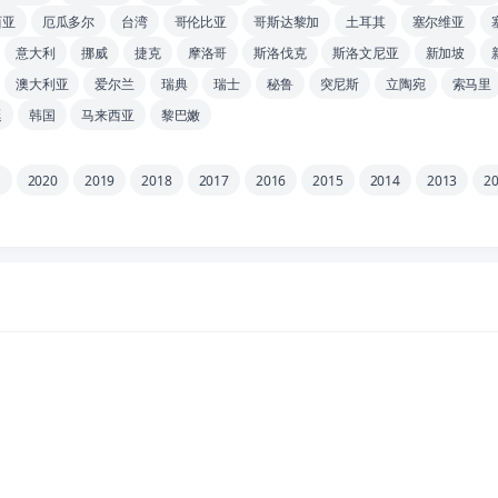
西亚
厄瓜多尔
台湾
哥伦比亚
哥斯达黎加
土耳其
塞尔维亚
意大利
挪威
捷克
摩洛哥
斯洛伐克
斯洛文尼亚
新加坡
澳大利亚
爱尔兰
瑞典
瑞士
秘鲁
突尼斯
立陶宛
索马里
廷
韩国
马来西亚
黎巴嫩
1
2020
2019
2018
2017
2016
2015
2014
2013
2