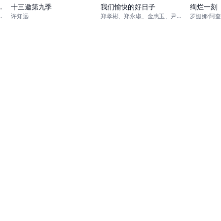
役女仆（自豪）！
十三邀第九季
我们愉快的好日子
绚烂一刻
、天崎滉平、仲村宗悟、宫本侑芽
许知远
郑孝彬、郑永琡、金惠玉、尹多英、尹仲勋、文喜京、严贤京、鲜于在德、尹多勋