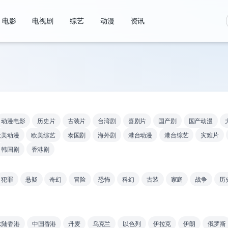
电影
电视剧
综艺
动漫
资讯
动漫电影
历史片
古装片
台湾剧
喜剧片
国产剧
国产动漫
欧美动漫
欧美综艺
泰国剧
海外剧
港台动漫
港台综艺
灾难片
韩国剧
香港剧
犯罪
悬疑
奇幻
冒险
恐怖
科幻
古装
家庭
战争
历
大陆香港
中国香港
丹麦
乌克兰
以色列
伊拉克
伊朗
俄罗斯