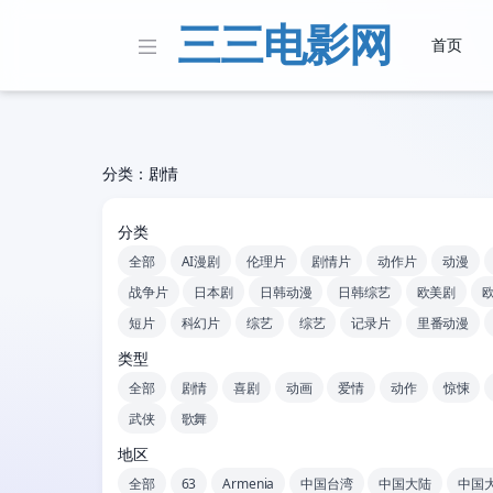
三三电影网
首页
分类：剧情
分类
全部
AI漫剧
伦理片
剧情片
动作片
动漫
战争片
日本剧
日韩动漫
日韩综艺
欧美剧
短片
科幻片
综艺
综艺
记录片
里番动漫
类型
全部
剧情
喜剧
动画
爱情
动作
惊悚
武侠
歌舞
地区
全部
63
Armenia
中国台湾
中国大陆
中国