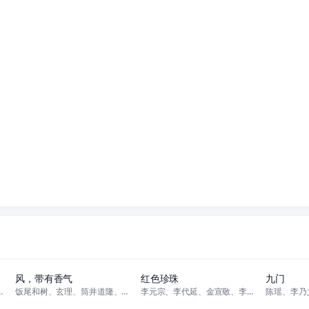
更新至94集
更新至100集
风，带有香气
红色珍珠
九门
石原良纯、细田佳央太、中村里帆、
饭尾和树、玄理、筒井道隆、北村一辉、多部未华子、藤原季节、原田泰造、根岸
李元宗、李代延、金宣敬、李甫姫、朴真熙、韩振熙、李应敬、이정용、채빈
更新至13集
更新至91集