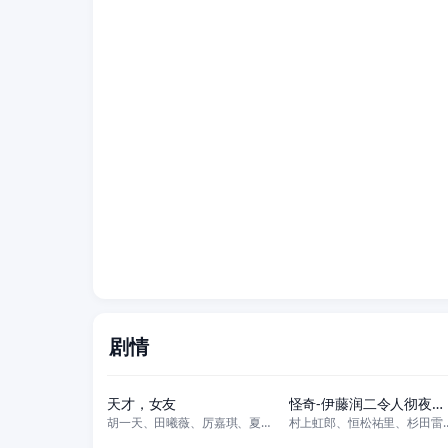
剧情
更新至14集
更新至05集
天才，女友
怪奇-伊藤润二令人彻夜难眠的奇异故事－
胡一天、田曦薇、厉嘉琪、夏浩然、邬家楷、赖伟明、李佑川、安沺
村上虹郎、恒松祐里、杉田雷麟、真木阳子、
更新至02集
更新至07集