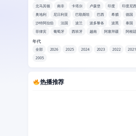
北马其顿
南非
卡塔尔
卢森堡
印度
印度尼
奥地利
尼日利亚
巴勒斯坦
巴西
希腊
德国
沙特阿拉伯
法国
波兰
波多黎各
波黑
泰国
菲律宾
葡萄牙
西班牙
越南
阿塞拜疆
阿根
年代
全部
2026
2025
2024
2023
2022
202
2005
热播推荐