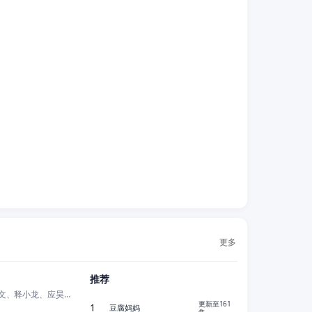
更多
更新至16集
推荐
陈瑶、李乃文、释小龙、应昊茗、王劲松、胡耘豪、季肖冰、陈伟霆、徐正溪、曾
正片
更新至161
1
豆腐妈妈
集