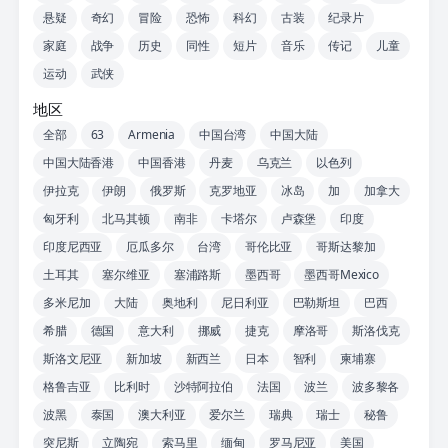
悬疑
奇幻
冒险
恐怖
科幻
古装
纪录片
家庭
战争
历史
同性
短片
音乐
传记
儿童
运动
武侠
地区
全部
63
Armenia
中国台湾
中国大陆
中国大陆香港
中国香港
丹麦
乌克兰
以色列
伊拉克
伊朗
俄罗斯
克罗地亚
冰岛
加
加拿大
匈牙利
北马其顿
南非
卡塔尔
卢森堡
印度
印度尼西亚
厄瓜多尔
台湾
哥伦比亚
哥斯达黎加
土耳其
塞尔维亚
塞浦路斯
墨西哥
墨西哥Mexico
多米尼加
大陆
奥地利
尼日利亚
巴勒斯坦
巴西
希腊
德国
意大利
挪威
捷克
摩洛哥
斯洛伐克
斯洛文尼亚
新加坡
新西兰
日本
智利
柬埔寨
格鲁吉亚
比利时
沙特阿拉伯
法国
波兰
波多黎各
波黑
泰国
澳大利亚
爱尔兰
瑞典
瑞士
秘鲁
突尼斯
立陶宛
索马里
缅甸
罗马尼亚
美国