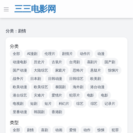
三三电影网
分类：剧情
分类
全部
AI漫剧
伦理片
剧情片
动作片
动漫
动漫电影
历史片
古装片
台湾剧
喜剧片
国产剧
国产动漫
大陆综艺
家庭片
恐怖片
悬疑片
惊悚片
战争片
日本剧
日韩动漫
日韩综艺
欧美剧
欧美动漫
欧美综艺
泰国剧
海外剧
港台动漫
港台综艺
灾难片
爱情片
犯罪片
电影
电影
电视剧
短剧
短片
科幻片
综艺
综艺
记录片
里番动漫
韩国剧
香港剧
类型
全部
剧情
喜剧
动画
爱情
动作
惊悚
犯罪