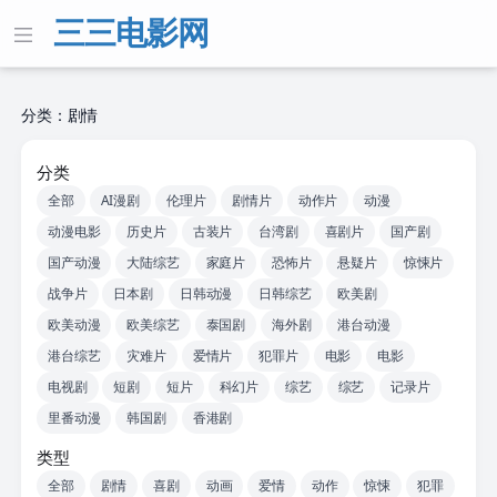
三三电影网
分类：剧情
分类
全部
AI漫剧
伦理片
剧情片
动作片
动漫
动漫电影
历史片
古装片
台湾剧
喜剧片
国产剧
国产动漫
大陆综艺
家庭片
恐怖片
悬疑片
惊悚片
战争片
日本剧
日韩动漫
日韩综艺
欧美剧
欧美动漫
欧美综艺
泰国剧
海外剧
港台动漫
港台综艺
灾难片
爱情片
犯罪片
电影
电影
电视剧
短剧
短片
科幻片
综艺
综艺
记录片
里番动漫
韩国剧
香港剧
类型
全部
剧情
喜剧
动画
爱情
动作
惊悚
犯罪