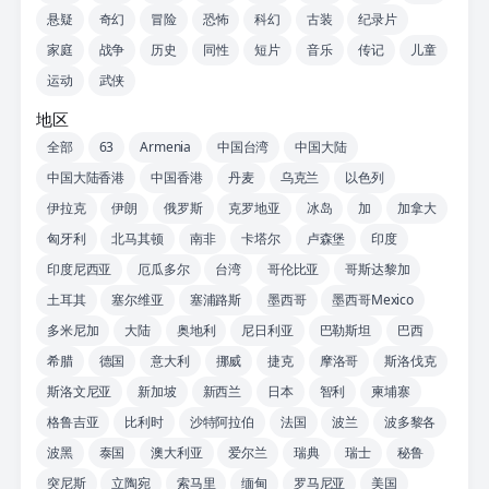
悬疑
奇幻
冒险
恐怖
科幻
古装
纪录片
家庭
战争
历史
同性
短片
音乐
传记
儿童
运动
武侠
地区
全部
63
Armenia
中国台湾
中国大陆
中国大陆香港
中国香港
丹麦
乌克兰
以色列
伊拉克
伊朗
俄罗斯
克罗地亚
冰岛
加
加拿大
匈牙利
北马其顿
南非
卡塔尔
卢森堡
印度
印度尼西亚
厄瓜多尔
台湾
哥伦比亚
哥斯达黎加
土耳其
塞尔维亚
塞浦路斯
墨西哥
墨西哥Mexico
多米尼加
大陆
奥地利
尼日利亚
巴勒斯坦
巴西
希腊
德国
意大利
挪威
捷克
摩洛哥
斯洛伐克
斯洛文尼亚
新加坡
新西兰
日本
智利
柬埔寨
格鲁吉亚
比利时
沙特阿拉伯
法国
波兰
波多黎各
波黑
泰国
澳大利亚
爱尔兰
瑞典
瑞士
秘鲁
突尼斯
立陶宛
索马里
缅甸
罗马尼亚
美国