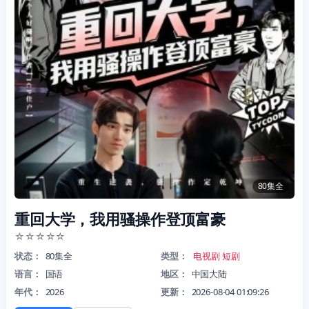
80集全
重回大学，我用骚操作登顶富豪
☆
☆
☆
☆
☆
状态：
80集全
类型：
电视剧
短剧
语言：
国语
地区：
中国大陆
年代：
2026
更新：
2026-08-04 01:09:26