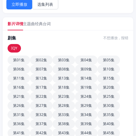
立即播放
选集列表
影片详情
主题曲
经典台词
剧集
不想播放，报错
IQY
第01集
第02集
第03集
第04集
第05集
第06集
第07集
第08集
第09集
第10集
第11集
第12集
第13集
第14集
第15集
第16集
第17集
第18集
第19集
第20集
第21集
第22集
第23集
第24集
第25集
第26集
第27集
第28集
第29集
第30集
第31集
第32集
第33集
第34集
第35集
第36集
第37集
第38集
第39集
第40集
第41集
第42集
第43集
第44集
第45集