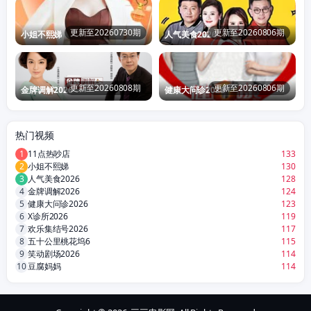
更新至20260730期
更新至20260806期
小姐不熙娣
人气美食2026
更新至20260808期
更新至20260806期
金牌调解2026
健康大问诊2026
热门视频
1
11点热吵店
133
2
小姐不熙娣
130
3
人气美食2026
128
4
金牌调解2026
124
5
健康大问诊2026
123
6
X诊所2026
119
7
欢乐集结号2026
117
8
五十公里桃花坞6
115
9
笑动剧场2026
114
10
豆腐妈妈
114