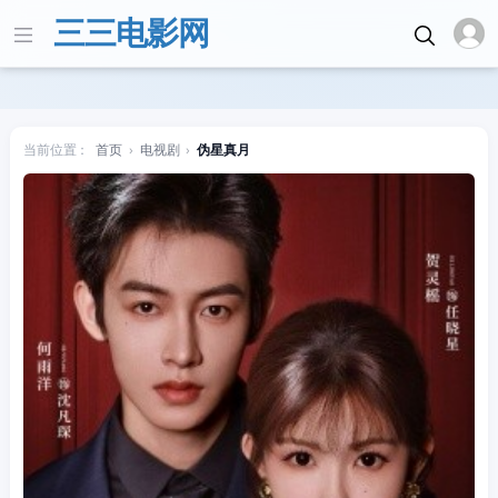
三三电影网
当前位置：
首页
›
电视剧
›
伪星真月