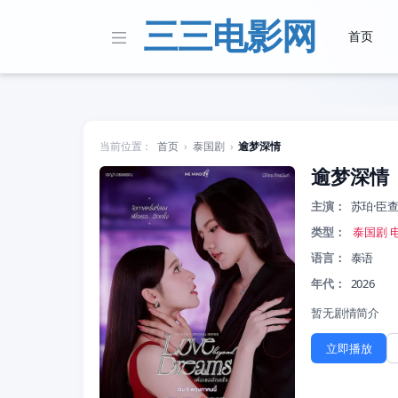
三三电影网
首页
当前位置：
首页
›
泰国剧
›
逾梦深情
逾梦深情
主演：
苏珀·臣查罗
类型：
泰国剧
语言：
泰语
年代：
2026
暂无剧情简介
立即播放