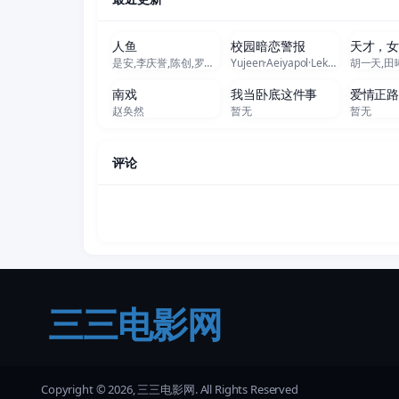
更新至11集
更新至03集
更
人鱼
校园暗恋警报
天才，
是安,李庆誉,陈创,罗海琼,刘孜,董勇,董向荣,薛佳凝,张译文,赵健,张棪琰,张开泰,黄杨钿甜,何思甜,方晓东,段钰
Yujeen·Aeiyapol·Lekpittaya,Yugene·Yannawat·Intarapaen,Lek·Teerawate·Suparwong,Yai·Teerapong·Suparwong,Vino·Chavid·Pevec,Bossu·Supanut·Satpan
更新至14集
更新至21集
更
南戏
我当卧底这件事
爱情正
赵奂然
暂无
暂无
评论
三三电影网
Copyright © 2026, 三三电影网. All Rights Reserved