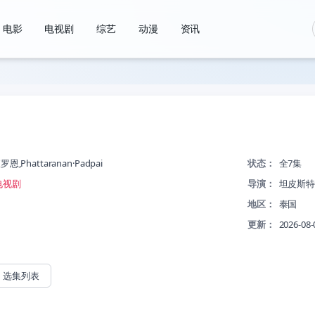
电影
电视剧
综艺
动漫
资讯
恩,Phattaranan·Padpai
状态：
全7集
电视剧
导演：
坦皮斯特
地区：
泰国
更新：
2026-08-
选集列表