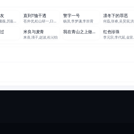
新至18集
更新至05集
更新至28集
全26
女友
直到T恤干透
警字一号
凛冬下的罪恶
胡一天,田曦薇,厉嘉琪,夏浩然,邬家楷,赖伟明,李佑川,安沺
苍井优,松山研一,臼田麻美,夏帆,中川雅也,中岛步,斋藤飞鸟,高桥文哉,庄司浩平
杨淇,李梦谦,李崇霄
新至08集
更新至15集
更新至14集
全102
路过
米良与麦青
我在青山之上做扫地担当
红色珍珠
来喜,瑛子,赵波,杜沁怡
李元宗,李代延,金宣