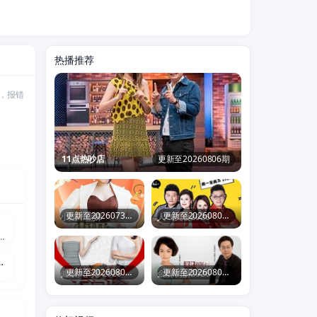
热播推荐
，报错
11点热吵店
更新至20260806期
集
更新至20260730期
更新至20260806期
小姐不熙娣
人气美食2026
希子,中田青渚,小林隆,古川雄大,片冈鹤太郎,野添义弘,仲间由纪惠,村上穂乃佳,森田甘路,水野美纪,生田绘梨花,猫背椿,坂口涼太郎,津崎史郎,春海四方,广冈由里子,大岛美幸,松金米子,见上爱,佐野晶哉,中井友望,伊势志摩,东野绚香,研直子,小林虎之介,坂东弥十郎,丸山礼,上坂树里,林裕太,早坂美海,たくや
全
，历经十六帝
更新至20260806期
更新至20260806期
健康大问诊2026
金牌调解2026