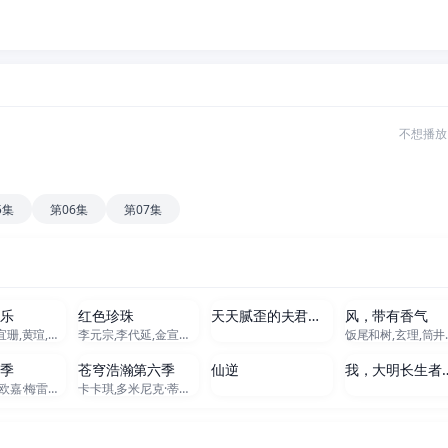
不想播放
5集
第06集
第07集
新至302集
全102集
60集全
更新至95
米乐
红色珍珠
天天腻歪的夫君居然修无情道
风，带有香气
尹昭德,何宜珊,黄瑄,卢彦泽,陈文山,王盈凯,黄婕菲,蔡祥,马国贤,孙绽,陈婉婷,王丁筑,璟宣,许瀞蔆,张雁名,颜邦智,曹景俊,陈玹宇,李緻,洪淇,刘汉强,张育绮,逸祥,亮曦,王芮希,李祐诚,卢尚恩,李铭叡,黄隽智,张景闳,游安顺,杨子仪
李元宗,李代延,金宣敬,李甫姫,朴真熙,韩振熙,李应敬,이정용,채빈
饭尾和树,玄理,筒井道隆,北村一辉,多部未华子,藤原季节,原田泰造,根岸季衣,三浦贵大,高岛政宏,若林时英,内田慈,平野生成,菊池亚
全13集
全6集
115集全
80集
二季
苍穹浩瀚第六季
仙逆
我，大明长生者
沃伦·科尔,欧嘉·梅雷迪斯,雷·利奥塔,里特奇·科斯特,詹妮弗·洛佩兹,德瑞·德·玛泰,玛格丽特·柯林,维森特·拉雷斯卡,戴奥·奥柯奈伊,基诺·安东尼·佩西,安娜·冈,莱斯利·席尔瓦,安妮·张
卡卡琪,多米尼克·蒂珀,索瑞·安达斯鲁,史蒂文·斯崔特,基翁·亚历山大,萨默·萨利姆,弗兰基·亚当斯,纳丁·妮可,贾赛·蔡斯·欧文斯,约翰·威斯利·查特曼,加布里埃尔·达尔库,安德烈·卡洪,凡妮莎·斯迈思,艾玛·霍,博·迪克森,乔丹·道森,汉娜·格兰特,费利佩·奥凯,黛安·阿圭拉,泰德·戴克斯特拉