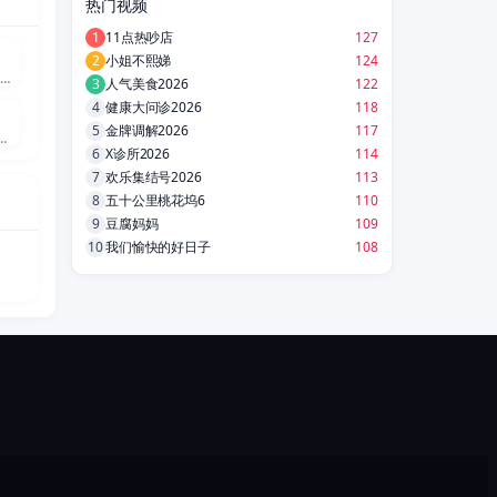
热门视频
集
1
11点热吵店
127
2
小姐不熙娣
124
何磊,张睿,吴昊宸,洪爽,王大奇,嘉泽,孙之鸿,肖涵,左腾云,刘伟峰,王心嫚,窦新豪,苏宥辰,李繁,刘亭希,刘朔豪,洪冰瑶
集
3
人气美食2026
122
4
健康大问诊2026
118
5
金牌调解2026
117
敬,李甫姫,朴真熙,韩振熙,李应敬,이정용,채빈
6
X诊所2026
114
7
欢乐集结号2026
113
8
五十公里桃花坞6
110
9
豆腐妈妈
109
10
我们愉快的好日子
108