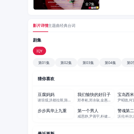
全7集
影片详情
主题曲
经典台词
剧集
IQY
第01集
第02集
第03集
第04集
第0
猜你喜欢
更新至162集
更新至93集
更
豆腐妈妈
我们愉快的好日子
宝岛西
谢琼煖,洪都拉斯,陈仙梅,蓝苇华,苏晏霈,曾智希,曾子益,陈志强,郭忠祐,李之勤,潘奕如,范瑞君,王耿豪,吴铃山,张倩,李运庆,罗子惟,宫美乐,王晴,于浩威,马国毕,张世贤,徐千京,黄子玲,黄靖雅,李佩怡,吴政澔,黄尚禾,吴皓升
郑孝彬,郑永琡,金惠玉,尹多英,尹仲勋,文喜京,严贤京,鲜于在德,尹多勋,申正允,李商淑,李家豪
69集全
全140集
步步凤华上九重
第一个男人
警魂第
咸恩静,尹善宇,朴健一,吴贤庆,김민설,李起昶
最近更新