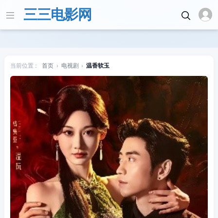
三三电影网
当前位置：
首页
›
电视剧
›
温香软玉