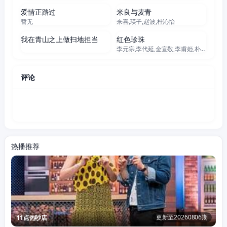
爱情正路过
米良与麦青
暂无
来喜,瑛子,赵波,杜沁怡
更新至14集
全102集
我在青山之上做扫地担当
红色珍珠
李元宗,李代延,金宣敬,李甫姫,朴真熙,韩振熙,李应敬,이정용,채빈
评论
热播推荐
更新至20260806期
11点热吵店