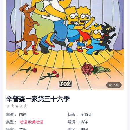
全18集
辛普森一家第三十六季
☆
☆
☆
☆
☆
主演：
内详
状态：
全18集
类型：
动漫
欧美动漫
导演：
内详
语言：
英语
地区：
美国