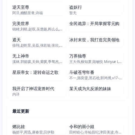
逆天至尊
盗妖行
阿旦,糖醋里脊,诗福
暂无
更新至281集
更新至271集
完美世界
全民诡异：开局掌握零元购
锦鲤,刘晴,赵双,吴楚越,阎么么,宣晓鸣
更新至174集
更新至230集
遮天
冰封末世，我打造完美领地
徐翔,赵乾景,吴磊,张若瑜,张欣,王肖兵,韩娇娇,李蝉妃
更新至629集
更新至470集
无上神帝
万界独尊
溪林,郭懿骧,关帅,黄骥,季骜杰,钟巍,烈之流星,蘭雨馨,张妮,徐翔,Akira明,柳知萧
王大伟,柳知萧,陆敏悦 Minyue Lu,黄骥,关帅,蘭雨馨,季骜杰,默伶,宴宁,徐翔,张妮,烈之流星,钟巍,Akira明,安志,kinsen,芥末
更新至38集
更新至207集
星辰帝女：逆转命运之歌
斗破苍穹年番
不一,陈奕雯,黑石稔,郭鸿博,v17-富贵,王宇航,赵洋
更新至142集
更新至67集
我开启了神话宠兽时代
某天成为大反派的妹妹
内详
最近更新
正片
更新至06集
燃比娃
令和的斑小姐
杨皓宇,周迅,康春雷,贝伊勒
田村睦心,寺杣昌纪,津田美波,寺泽百花
更新至06集
更新至08集