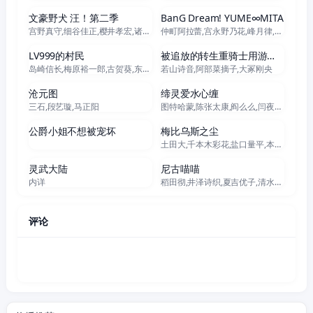
文豪野犬 汪！第二季
BanG Dream! YUME∞MITA
宫野真守,细谷佳正,樱井孝宏,诸星堇,石田彰,子安武人,森川智之,福山润,梶裕贵,花泽香菜,大塚明夫,小野贤章,植田佳奈,小市真琴,谷山纪章,草尾毅,阿座上洋平,千叶翔也,林勇,上村祐翔
仲町阿拉蕾,宫永野乃花,峰月律,藤都子,千石由乃
更新至07集
更新至06集
LV999的村民
被追放的转生重骑士用游戏知识开无双
岛崎信长,梅原裕一郎,古贺葵,东山奈央,Lynn,石见舞菜香,猪股慧士
若山诗音,阿部菜摘子,大冢刚央
更新至89集
更新至02集
沧元图
缔灵爱水心缠
三石,段艺璇,马正阳
图特哈蒙,陈张太康,阎么么,闫夜桥,陆庚宜,郝祥海,林柏青,刘知否
更新至12集
更新至05集
公爵小姐不想被宠坏
梅比乌斯之尘
土田大,千本木彩花,盐口量平,本泉莉奈,坂泰斗,三上枝织,松田飒水,广桥凉,桑原由气,福原绫香,德留慎乃佑,市川苍,日野麻里,稗田宁宁,河濑茉希,青山玲菜,猪股慧士,大野智敬,手冢宏通,堀金苍平,森永彩斗,佐藤榛夏
更新至204集
更新至06集
灵武大陆
尼古喵喵
内详
稻田彻,井泽诗织,夏吉优子,清水彩香,松冈美里,船户百合绘,明智璃子
评论