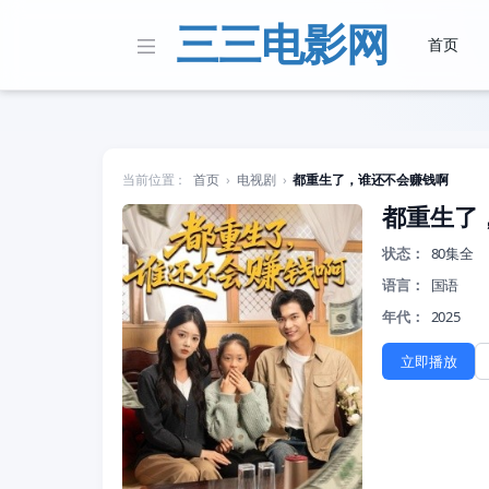
三三电影网
首页
当前位置：
首页
›
电视剧
›
都重生了，谁还不会赚钱啊
都重生了
状态：
80集全
语言：
国语
年代：
2025
立即播放