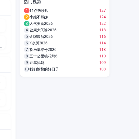
热门视频
1
11点热吵店
127
集
2
小姐不熙娣
124
3
人气美食2026
122
希子,中田青渚,小林隆,古川雄大,片冈鹤太郎,野添义弘,仲间由纪惠,村上穂乃佳,森田甘路,水野美纪,生田绘梨花,猫背椿,坂口涼太郎,津崎史郎,春海四方,广冈由里子,大岛美幸,松金米子,见上爱,佐野晶哉,中井友望,伊势志摩,东野绚香,研直子,小林虎之介,坂东弥十郎,丸山礼,上坂树里,林裕太,早坂美海,たくや
4
健康大问诊2026
118
集
5
金牌调解2026
116
6
X诊所2026
114
索邦,兰奇拉薇·昂库瓦拉沃特
7
欢乐集结号2026
113
8
五十公里桃花坞6
110
9
豆腐妈妈
109
10
我们愉快的好日子
108
集
做扫地担当
全
成了王妃