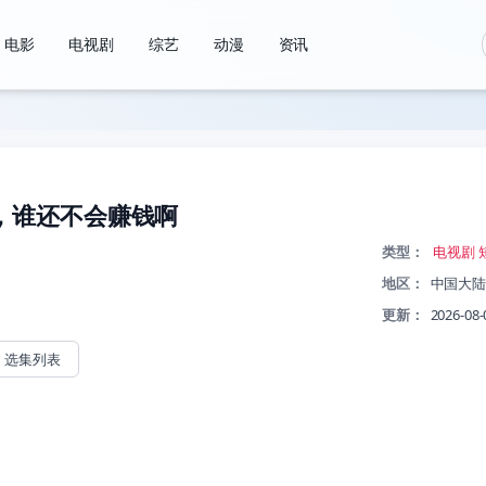
电影
电视剧
综艺
动漫
资讯
，谁还不会赚钱啊
类型：
电视剧
地区：
中国大
更新：
2026-08-
选集列表