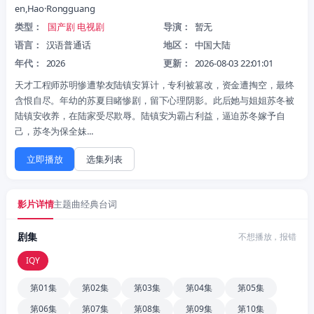
en,Hao·Rongguang
类型：
国产剧
电视剧
导演：
暂无
语言：
汉语普通话
地区：
中国大陆
年代：
2026
更新：
2026-08-03 22:01:01
天才工程师苏明惨遭挚友陆镇安算计，专利被篡改，资金遭掏空，最终
含恨自尽。年幼的苏夏目睹惨剧，留下心理阴影。此后她与姐姐苏冬被
陆镇安收养，在陆家受尽欺辱。陆镇安为霸占利益，逼迫苏冬嫁予自
己，苏冬为保全妹...
立即播放
选集列表
影片详情
主题曲
经典台词
剧集
不想播放，报错
IQY
第01集
第02集
第03集
第04集
第05集
第06集
第07集
第08集
第09集
第10集