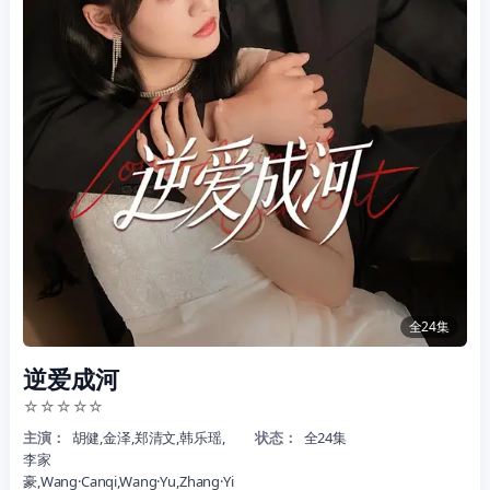
全24集
逆爱成河
☆
☆
☆
☆
☆
主演：
胡健,金泽,郑清文,韩乐瑶,
状态：
全24集
李家
豪,Wang·Canqi,Wang·Yu,Zhang·Yi