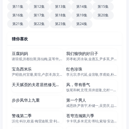
第11集
第12集
第13集
第14集
第15集
第16集
第17集
第18集
第19集
第20集
第21集
第22集
第23集
第24集
猜你喜欢
更新至161集
更新至91集
豆腐妈妈
我们愉快的好日子
谢琼煖,洪都拉斯,陈仙梅,蓝苇华,苏晏霈,曾智希,曾子益,陈志强,郭忠祐,李之勤,潘奕如,范瑞君,王耿豪,吴铃山,张倩,李运庆,罗子惟,宫美乐,王晴,于浩威,马国毕,张世贤,徐千京,黄子玲,黄靖雅,李佩怡,吴政澔,黄尚禾,吴皓升
郑孝彬,郑永琡,金惠玉,尹多英,尹仲勋,文喜京,严贤京,鲜于在德,尹多勋,申正允,李商淑,李家豪
更新至301集
更新至100集
宝岛西米乐
红色珍珠
尹昭德,何宜珊,黄瑄,卢彦泽,陈文山,王盈凯,黄婕菲,蔡祥,马国贤,孙绽,陈婉婷,王丁筑,璟宣,许瀞蔆,张雁名,颜邦智,曹景俊,陈玹宇,李緻,洪淇,刘汉强,张育绮,逸祥,亮曦,王芮希,李祐诚,卢尚恩,李铭叡,黄隽智,张景闳,游安顺,杨子仪
李元宗,李代延,金宣敬,李甫姫,朴真熙,韩振熙,李应敬,이정용,채빈
60集全
更新至94集
天天腻歪的夫君居然修无情道
风，带有香气
饭尾和树,玄理,筒井道隆,北村一辉,多部未华子,藤原季节,原田泰造,根岸季衣,三浦贵大,高岛政宏,若林时英,内田慈,平野生成,菊池亚希子,中田青渚,小林隆,古川雄大,片冈鹤太郎,野添义弘,仲间由纪惠,村上穂乃佳,森田甘路,水野美纪,生田绘梨花,猫背椿,坂口涼太郎,津崎史郎,春海四方,广冈由里子,大岛美幸,松金米子,见上爱,佐野晶哉,中井友望,伊势志摩,东野绚香,研直子,小林虎之介,坂东弥十郎,丸山礼,上坂树里,林裕太,早坂美海,たくや
69集全
全140集
步步凤华上九重
第一个男人
咸恩静,尹善宇,朴健一,吴贤庆,김민설,李起昶
全13集
全6集
警魂第二季
苍穹浩瀚第六季
沃伦·科尔,欧嘉·梅雷迪斯,雷·利奥塔,里特奇·科斯特,詹妮弗·洛佩兹,德瑞·德·玛泰,玛格丽特·柯林,维森特·拉雷斯卡,戴奥·奥柯奈伊,基诺·安东尼·佩西,安娜·冈,莱斯利·席尔瓦,安妮·张
卡卡琪,多米尼克·蒂珀,索瑞·安达斯鲁,史蒂文·斯崔特,基翁·亚历山大,萨默·萨利姆,弗兰基·亚当斯,纳丁·妮可,贾赛·蔡斯·欧文斯,约翰·威斯利·查特曼,加布里埃尔·达尔库,安德烈·卡洪,凡妮莎·斯迈思,艾玛·霍,博·迪克森,乔丹·道森,汉娜·格兰特,费利佩·奥凯,黛安·阿圭拉,泰德·戴克斯特拉
147集全
115集全