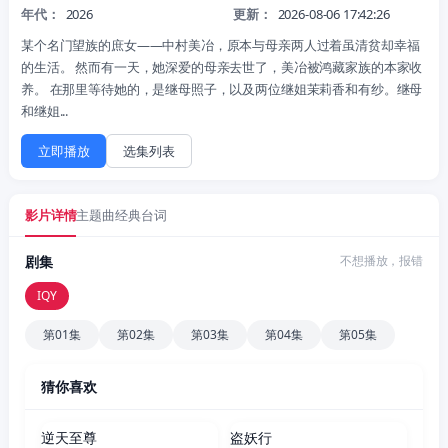
年代：
2026
更新：
2026-08-06 17:42:26
某个名门望族的庶女——中村美冶，原本与母亲两人过着虽清贫却幸福
的生活。 然而有一天，她深爱的母亲去世了，美冶被鸿藏家族的本家收
养。 在那里等待她的，是继母照子，以及两位继姐茉莉香和有纱。继母
和继姐...
立即播放
选集列表
影片详情
主题曲
经典台词
剧集
不想播放，报错
IQY
第01集
第02集
第03集
第04集
第05集
猜你喜欢
更新至538集
更新至51集
逆天至尊
盗妖行