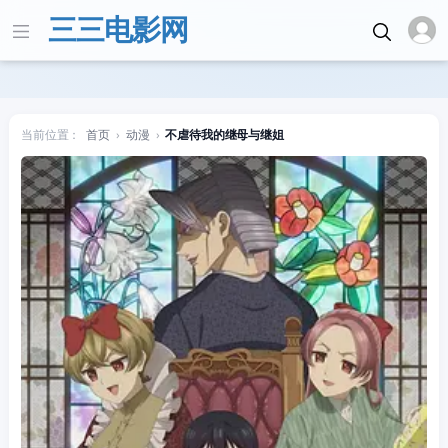
三三电影网
当前位置：
首页
›
动漫
›
不虐待我的继母与继姐