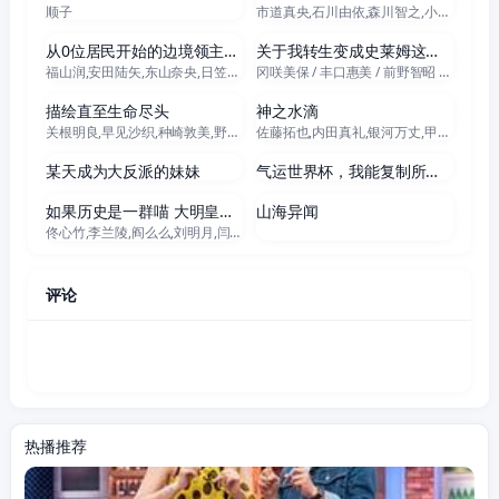
顺子
市道真央,石川由依,森川智之,小山刚志,梶原岳人,相良茉优,木下铃奈,花井美春,丸冈和佳奈,小坂井祐莉绘
更新至06集
全17集
从0位居民开始的边境领主大人
关于我转生变成史莱姆这档事第四季
福山润,安田陆矢,东山奈央,日笠阳子,若山诗音,坂泰斗,白石晴香,松田健一郎,伊藤美来,阿保玛利亚,鲸
冈咲美保 / 丰口惠美 / 前野智昭 / 古川慎 / 千本木彩花
更新至06集
全18集
描绘直至生命尽头
神之水滴
关根明良,早见沙织,种崎敦美,野上尤加奈,井上喜久子,日高范子,仁见纱绫
佐藤拓也,内田真礼,银河万丈,甲斐田裕子,浦山迅,龟梨和也,藤真秀,渡边美佐,内田夕夜
更新至68集
更新至08集
某天成为大反派的妹妹
气运世界杯，我能复制所有球星技能
更新至06集
更新至10集
如果历史是一群喵 大明皇朝篇
山海异闻
佟心竹,李兰陵,阎么么,刘明月,闫夜桥,叶知秋,李轻扬,常蓉珊,狐三少
评论
热播推荐