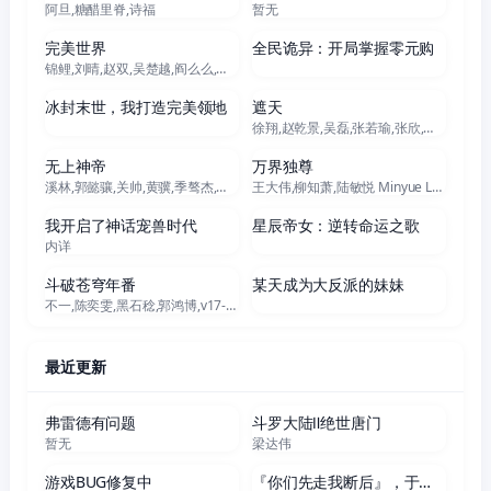
阿旦,糖醋里脊,诗福
暂无
更新至281集
更新至271集
完美世界
全民诡异：开局掌握零元购
锦鲤,刘晴,赵双,吴楚越,阎么么,宣晓鸣
更新至230集
更新至174集
冰封末世，我打造完美领地
遮天
徐翔,赵乾景,吴磊,张若瑜,张欣,王肖兵,韩娇娇,李蝉妃
更新至629集
更新至472集
无上神帝
万界独尊
溪林,郭懿骧,关帅,黄骥,季骜杰,钟巍,烈之流星,蘭雨馨,张妮,徐翔,Akira明,柳知萧
王大伟,柳知萧,陆敏悦 Minyue Lu,黄骥,关帅,蘭雨馨,季骜杰,默伶,宴宁,徐翔,张妮,烈之流星,钟巍,Akira明,安志,kinsen,芥末
更新至142集
更新至38集
我开启了神话宠兽时代
星辰帝女：逆转命运之歌
内详
更新至207集
更新至68集
斗破苍穹年番
某天成为大反派的妹妹
不一,陈奕雯,黑石稔,郭鸿博,v17-富贵,王宇航,赵洋
最近更新
更新至03集
更新至165集
弗雷德有问题
斗罗大陆Ⅱ绝世唐门
暂无
梁达伟
更新至09集
更新至06集
游戏BUG修复中
『你们先走我断后』，于是10年后我成为了传说