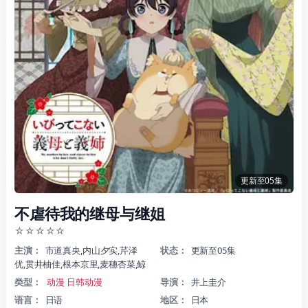
更新至05集
不虐待我的继母与继姐
☆
☆
☆
☆
☆
主演：
市道真央,内山夕实,芹泽
状态：
更新至05集
优,贯井柚佳,根本京里,麦穗杏菜,鲸
类型：
动漫
日韩动漫
导演：
井上圭介
语言：
日语
地区：
日本