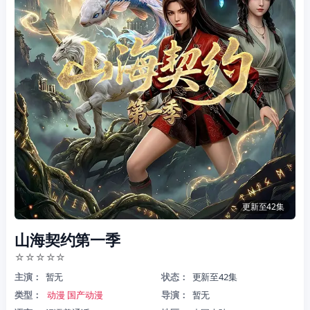
更新至42集
山海契约第一季
☆
☆
☆
☆
☆
主演：
暂无
状态：
更新至42集
类型：
动漫
国产动漫
导演：
暂无