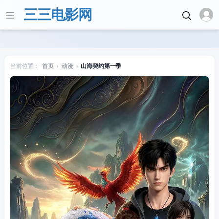
三三电影网
当前位置：
首页
›
动漫
›
山海契约第一季