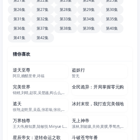
第21集
第22集
第23集
第24集
第25集
第26集
第27集
第28集
第29集
第30集
第31集
第32集
第33集
第34集
第35集
第36集
第37集
第38集
第39集
第40集
第41集
第42集
猜你喜欢
更新至537集
更新至51集
逆天至尊
盗妖行
阿旦,糖醋里脊,诗福
暂无
更新至281集
更新至270集
完美世界
全民诡异：开局掌握零元购
锦鲤,刘晴,赵双,吴楚越,阎么么,宣晓鸣
更新至174集
更新至229集
遮天
冰封末世，我打造完美领地
徐翔,赵乾景,吴磊,张若瑜,张欣,王肖兵,韩娇娇,李蝉妃
更新至470集
更新至628集
万界独尊
无上神帝
王大伟,柳知萧,陆敏悦 Minyue Lu,黄骥,关帅,蘭雨馨,季骜杰,默伶,宴宁,徐翔,张妮,烈之流星,钟巍,Akira明,安志,kinsen,芥末
溪林,郭懿骧,关帅,黄骥,季骜杰,钟巍,烈之流星,蘭雨馨,张妮,徐翔,Akira明,柳知萧
更新至38集
更新至207集
星辰帝女：逆转命运之歌
斗破苍穹年番