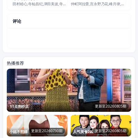
田村睦心,寺杣昌纪,津田美波,寺泽百花
仲町阿拉蕾,宫永野乃花,峰月律,藤都子,千石由乃
评论
热播推荐
更新至20260805期
11点热吵店
更新至20260730期
更新至20260805期
小姐不熙娣
人气美食2026