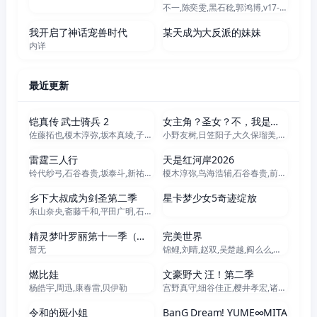
不一,陈奕雯,黑石稔,郭鸿博,v17-富贵,王宇航,赵洋
更新至142集
更新至67集
我开启了神话宠兽时代
某天成为大反派的妹妹
内详
最近更新
更新至02集
更新至07集
铠真传 武士骑兵 2
女主角？圣女？不，我是杂役女仆（自豪）！
佐藤拓也,榎木淳弥,坂本真绫,子安武人,远藤绫,铃村健一,小西克幸,鸟海浩辅,石桥阳彩,下野纮,杉田智和,寺岛拓笃,前野智昭,草尾毅,佐佐木望,武内骏辅,置鲇龙太郎,远藤大智,天崎滉平,增田俊树,Lynn,村濑步,竹内良太,野岛裕史,西村朋纮,木下纱华,白熊宽嗣,泽城千春,熊谷健太郎,熊谷俊辉
小野友树,日笠阳子,大久保瑠美,堀江瞬,天崎滉平,仲村宗悟,宫本侑芽
更新至05集
更新至04集
雷霆三人行
天是红河岸2026
铃代纱弓,石谷春贵,坂泰斗,新祐树,前川凉子,川井田夏海,广濑有纪,坂田将吾
榎木淳弥,鸟海浩辅,石谷春贵,前野智昭,游佐浩二,千叶翔也,神尾晋一郎,内田彩,川井田夏海,加藤涉,七海弘希,青木志贵,松冈美里,大野智敬,橘美来
更新至05集
更新至11集
乡下大叔成为剑圣第二季
星卡梦少女5奇迹绽放
东山奈央,斋藤千和,平田广明,石川界人,内田直哉,仲田亚里沙,上田瞳,广濑有纪,矢野妃菜喜
更新至10集
更新至281集
精灵梦叶罗丽第十一季（下）
完美世界
暂无
锦鲤,刘晴,赵双,吴楚越,阎么么,宣晓鸣
正片
更新至06集
燃比娃
文豪野犬 汪！第二季
杨皓宇,周迅,康春雷,贝伊勒
宫野真守,细谷佳正,樱井孝宏,诸星堇,石田彰,子安武人,森川智之,福山润,梶裕贵,花泽香菜,大塚明夫,小野贤章,植田佳奈,小市真琴,谷山纪章,草尾毅,阿座上洋平,千叶翔也,林勇,上村祐翔
更新至06集
更新至08集
令和的斑小姐
BanG Dream! YUME∞MITA