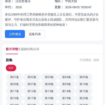
语言：
汉语普通话
地区：
中国大陆
年代：
2026
更新：
2026-08-05 18:58:47
来自2088年的理工男风晓旸意外穿越至上古玄鼎纪，与背负血仇的少女
夏伊、守护者后裔灵月及云游道士组成团队，共同对抗企图汇聚灵脉与
混沌之力、打破时空壁垒吞噬两界的邪神烛龙！
立即播放
选集列表
影片详情
主题曲
经典台词
剧集
不想播放，报错
IQY
第01集
第02集
第03集
第04集
第05集
第06集
第07集
第08集
第09集
第10集
第11集
第12集
第13集
第14集
第15集
第16集
第17集
第18集
第19集
第20集