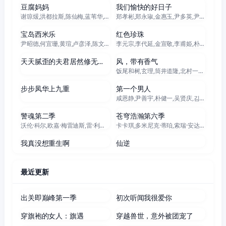
豆腐妈妈
我们愉快的好日子
谢琼煖,洪都拉斯,陈仙梅,蓝苇华,苏晏霈,曾智希,曾子益,陈志强,郭忠祐,李之勤,潘奕如,范瑞君,王耿豪,吴铃山,张倩,李运庆,罗子惟,宫美乐,王晴,于浩威,马国毕,张世贤,徐千京,黄子玲,黄靖雅,李佩怡,吴政澔,黄尚禾,吴皓升
郑孝彬,郑永琡,金惠玉,尹多英,尹仲勋,文喜京,严贤京,鲜于在德,尹多勋,申正允,李商淑,李家豪
更新至301集
更新至100集
宝岛西米乐
红色珍珠
尹昭德,何宜珊,黄瑄,卢彦泽,陈文山,王盈凯,黄婕菲,蔡祥,马国贤,孙绽,陈婉婷,王丁筑,璟宣,许瀞蔆,张雁名,颜邦智,曹景俊,陈玹宇,李緻,洪淇,刘汉强,张育绮,逸祥,亮曦,王芮希,李祐诚,卢尚恩,李铭叡,黄隽智,张景闳,游安顺,杨子仪
李元宗,李代延,金宣敬,李甫姫,朴真熙,韩振熙,李应敬,이정용,채빈
60集全
更新至94集
天天腻歪的夫君居然修无情道
风，带有香气
饭尾和树,玄理,筒井道隆,北村一辉,多部未华子,藤原季节,原田泰造,根岸季衣,三浦贵大,高岛政宏,若林时英,内田慈,平野生成,菊池亚希子,中田青渚,小林隆,古川雄大,片冈鹤太郎,野添义弘,仲间由纪惠,村上穂乃佳,森田甘路,水野美纪,生田绘梨花,猫背椿,坂口涼太郎,津崎史郎,春海四方,广冈由里子,大岛美幸,松金米子,见上爱,佐野晶哉,中井友望,伊势志摩,东野绚香,研直子,小林虎之介,坂东弥十郎,丸山礼,上坂树里,林裕太,早坂美海,たくや
69集全
全140集
步步凤华上九重
第一个男人
咸恩静,尹善宇,朴健一,吴贤庆,김민설,李起昶
全13集
全6集
警魂第二季
苍穹浩瀚第六季
沃伦·科尔,欧嘉·梅雷迪斯,雷·利奥塔,里特奇·科斯特,詹妮弗·洛佩兹,德瑞·德·玛泰,玛格丽特·柯林,维森特·拉雷斯卡,戴奥·奥柯奈伊,基诺·安东尼·佩西,安娜·冈,莱斯利·席尔瓦,安妮·张
卡卡琪,多米尼克·蒂珀,索瑞·安达斯鲁,史蒂文·斯崔特,基翁·亚历山大,萨默·萨利姆,弗兰基·亚当斯,纳丁·妮可,贾赛·蔡斯·欧文斯,约翰·威斯利·查特曼,加布里埃尔·达尔库,安德烈·卡洪,凡妮莎·斯迈思,艾玛·霍,博·迪克森,乔丹·道森,汉娜·格兰特,费利佩·奥凯,黛安·阿圭拉,泰德·戴克斯特拉
147集全
115集全
我真没想重生啊
仙逆
最近更新
121集全
71集全
出关即巅峰第一季
初次听闻我很爱你
63集全
37集全
穿旗袍的女人：旗遇
穿越兽世，意外被团宠了
73集全
80集全