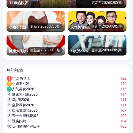
更新至20260805期
11点热吵店
更新至20260730期
更新至20260805期
小姐不熙娣
人气美食2026
更新至20260805期
更新至20260805期
健康大问诊2026
X诊所2026
热门视频
1
11点热吵店
122
2
小姐不熙娣
120
3
人气美食2026
115
4
健康大问诊2026
114
5
X诊所2026
111
6
金牌调解2026
111
7
欢乐集结号2026
107
8
五十公里桃花坞6
106
9
豆腐妈妈
104
10
我们愉快的好日子
103