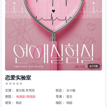
全10集
恋爱实验室
☆
☆
☆
☆
☆
主演：
查尔斯,李周宪
状态：
全10集
类型：
电视剧
韩国剧
导演：
暂无
语言：
韩语
地区：
韩国