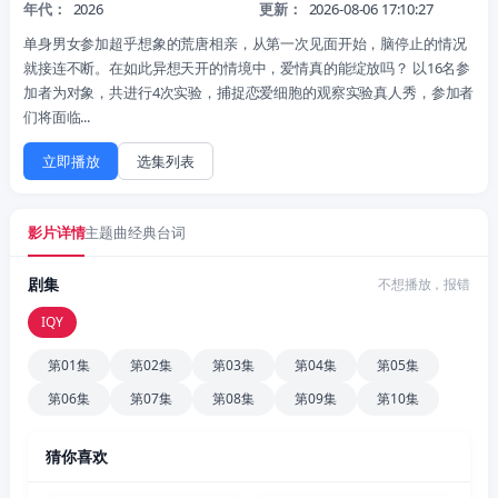
年代：
2026
更新：
2026-08-06 17:10:27
单身男女参加超乎想象的荒唐相亲，从第一次见面开始，脑停止的情况
就接连不断。在如此异想天开的情境中，爱情真的能绽放吗？ 以16名参
加者为对象，共进行4次实验，捕捉恋爱细胞的观察实验真人秀，参加者
们将面临...
立即播放
选集列表
影片详情
主题曲
经典台词
剧集
不想播放，报错
IQY
第01集
第02集
第03集
第04集
第05集
第06集
第07集
第08集
第09集
第10集
猜你喜欢
更新至161集
更新至91集