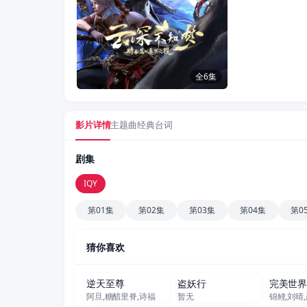
全6集
影片详情
主题曲
经典台词
剧集
IQY
第01集
第02集
第03集
第04集
第0
猜你喜欢
更新至538集
更新至51集
更
逆天至尊
盗妖行
完美世
阿旦,糖醋里脊,诗福
暂无
更新至629集
更新至472集
更