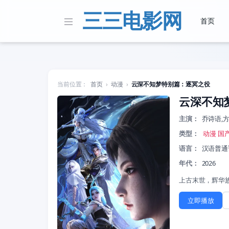
三三电影网
首页
当前位置：
首页
›
动漫
›
云深不知梦特别篇：逐冥之役
云深不知
主演：
乔诗语,方
类型：
动漫
国
语言：
汉语普通
年代：
2026
上古末世，辉华
立即播放