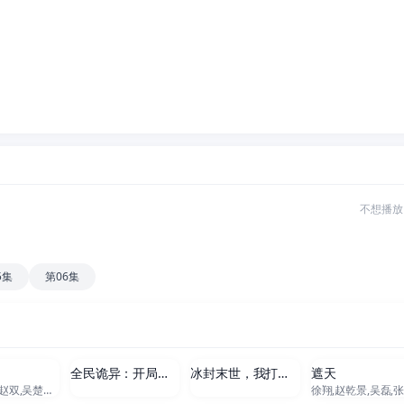
不想播放
5集
第06集
新至281集
更新至271集
更新至230集
更新至174
界
全民诡异：开局掌握零元购
冰封末世，我打造完美领地
遮天
锦鲤,刘晴,赵双,吴楚越,阎么么,宣晓鸣
新至142集
更新至38集
更新至207集
更新至68