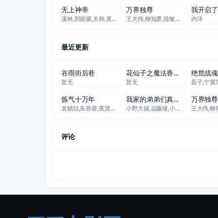
无上神帝
万界独尊
溪林,郭懿骧,关帅,黄骥,季骜杰,钟巍,烈之流星,蘭雨馨,张妮,徐翔,Akira明,柳知萧
王大伟,柳知萧,陆敏悦 Minyue Lu,黄骥,关帅,蘭雨馨,季骜杰,默伶,宴宁,徐翔,张妮,烈之流星,钟巍,Akira明,安志,kinsen,芥末
内详
最近更新
更新至03集
更新至22集
更
谷雨街后巷
花仙子之魔法香对论
绝世战
暂无
暂无
磊子,宁冀
更新至366集
更新至06集
更
炼气十万年
我家的弟弟们真是让您费心了
万界独
袁铭喆,朱蓉蓉,夜渡于野,孙睿扬,王曼诗,周侗,夏觅尘,孙熹鹤,张胡子,唐策,李翰林,闫子蔚,胡正健,叙白,家明,康潇文,三羊,易湫,梅媛菲,凃雄飞,羊羽先生
小野大辅,远藤绫,小野贤章,大空直美,八代拓,增田俊树,寺泽百花
评论