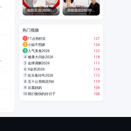
反派的妹妹
更新至20260806期
更新至20260806期
健康大问诊2026
金牌调解2026
热门视频
集
1
11点热吵店
127
2
小姐不熙娣
124
集
3
人气美食2026
122
4
健康大问诊2026
118
幽冥之主
5
金牌调解2026
117
6
X诊所2026
114
7
欢乐集结号2026
113
8
五十公里桃花坞6
110
9
豆腐妈妈
109
10
我们愉快的好日子
108