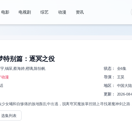
电影
电视剧
综艺
动漫
资讯
梦特别篇：逐冥之役
宇,钱琛,蔡海婷,橙璃,陈怡帆
状态：
全6集
产动漫
导演：
王昊
话
地区：
中国大
更新：
2026-08-
族少女曦和自惨痛的族地叛乱中出逃，脱离穹冥魔族掌控踏上寻找屠魔神剑之路
选集列表