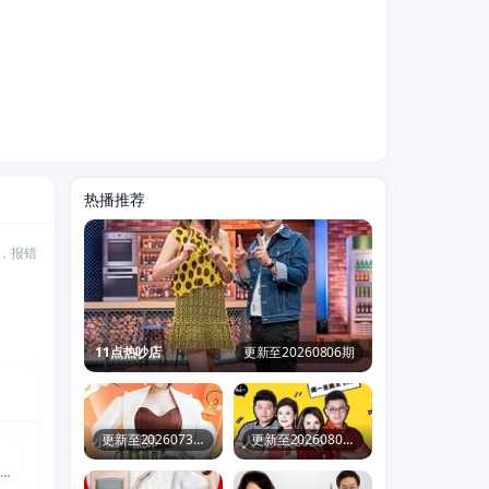
热播推荐
，报错
11点热吵店
更新至20260806期
集
更新至20260730期
更新至20260806期
小姐不熙娣
人气美食2026
徐翔,赵乾景,吴磊,张若瑜,张欣,王肖兵,韩娇娇,李蝉妃
集