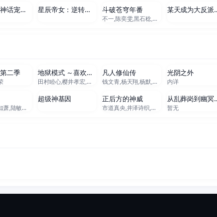
我开启了神话宠兽时代
星辰帝女：逆转命运之歌
斗破苍穹年番
某天成为大
不一,陈奕雯,黑石稔,郭鸿博,v17-富贵,王宇航,赵洋
新至13集
更新至06集
更新至186集
更新至34
魂第二季
地狱模式 ～喜欢速通游戏的玩家在废设定异世界无双～第2季
凡人修仙传
光阴之外
荣
田村睦心,樱井孝宏,大原沙耶香,大塚明夫,千本木彩花,小市真琴,杉田智和,千叶翔也,畠中祐,石川英郎,三宅麻理惠,饭冢麻结
钱文青,杨天翔,杨默,歪歪,谷江山,乔诗语,佟心竹
内详
新至472集
更新至130集
更新至06集
更新至13
尊
超级神基因
正后方的神威
从乱葬岗到
王大伟,柳知萧,陆敏悦 Minyue Lu,黄骥,关帅,蘭雨馨,季骜杰,默伶,宴宁,徐翔,张妮,烈之流星,钟巍,Akira明,安志,kinsen,芥末
市道真央,井泽诗织,杉田智和,相坂优歌
暂无