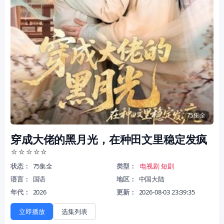
75集全
穿成大佬的黑月光，在种田文里稳定发疯
☆
☆
☆
☆
☆
状态：
75集全
类型：
电视剧
短剧
语言：
国语
地区：
中国大陆
年代：
2026
更新：
2026-08-03 23:39:35
立即播放
选集列表