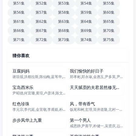
第51集
第52集
第53集
第54集
第55集
第56集
第57集
第58集
第59集
第60集
第61集
第62集
第63集
第64集
第65集
第66集
第67集
第68集
第69集
第70集
第71集
第72集
第73集
第74集
第75集
猜你喜欢
更新至162集
更新至92集
豆腐妈妈
我们愉快的好日子
谢琼煖,洪都拉斯,陈仙梅,蓝苇华,苏晏霈,曾智希,曾子益,陈志强,郭忠祐,李之勤,潘奕如,范瑞君,王耿豪,吴铃山,张倩,李运庆,罗子惟,宫美乐,王晴,于浩威,马国毕,张世贤,徐千京,黄子玲,黄靖雅,李佩怡,吴政澔,黄尚禾,吴皓升
郑孝彬,郑永琡,金惠玉,尹多英,尹仲勋,文喜京,严贤京,鲜于在德,尹多勋,申正允,李商淑,李家豪
更新至302集
60集全
宝岛西米乐
天天腻歪的夫君居然修无情道
尹昭德,何宜珊,黄瑄,卢彦泽,陈文山,王盈凯,黄婕菲,蔡祥,马国贤,孙绽,陈婉婷,王丁筑,璟宣,许瀞蔆,张雁名,颜邦智,曹景俊,陈玹宇,李緻,洪淇,刘汉强,张育绮,逸祥,亮曦,王芮希,李祐诚,卢尚恩,李铭叡,黄隽智,张景闳,游安顺,杨子仪
更新至101集
更新至95集
红色珍珠
风，带有香气
李元宗,李代延,金宣敬,李甫姫,朴真熙,韩振熙,李应敬,이정용,채빈
饭尾和树,玄理,筒井道隆,北村一辉,多部未华子,藤原季节,原田泰造,根岸季衣,三浦贵大,高岛政宏,若林时英,内田慈,平野生成,菊池亚希子,中田青渚,小林隆,古川雄大,片冈鹤太郎,野添义弘,仲间由纪惠,村上穂乃佳,森田甘路,水野美纪,生田绘梨花,猫背椿,坂口涼太郎,津崎史郎,春海四方,广冈由里子,大岛美幸,松金米子,见上爱,佐野晶哉,中井友望,伊势志摩,东野绚香,研直子,小林虎之介,坂东弥十郎,丸山礼,上坂树里,林裕太,早坂美海,たくや
69集全
全140集
步步凤华上九重
第一个男人
咸恩静,尹善宇,朴健一,吴贤庆,김민설,李起昶
全13集
全6集