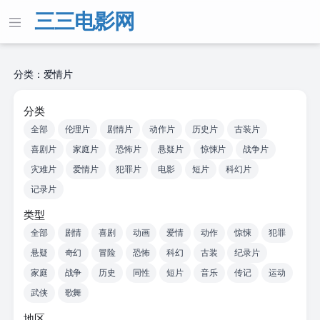
三三电影网
分类：爱情片
分类
全部
伦理片
剧情片
动作片
历史片
古装片
喜剧片
家庭片
恐怖片
悬疑片
惊悚片
战争片
灾难片
爱情片
犯罪片
电影
短片
科幻片
记录片
类型
全部
剧情
喜剧
动画
爱情
动作
惊悚
犯罪
悬疑
奇幻
冒险
恐怖
科幻
古装
纪录片
家庭
战争
历史
同性
短片
音乐
传记
运动
武侠
歌舞
地区