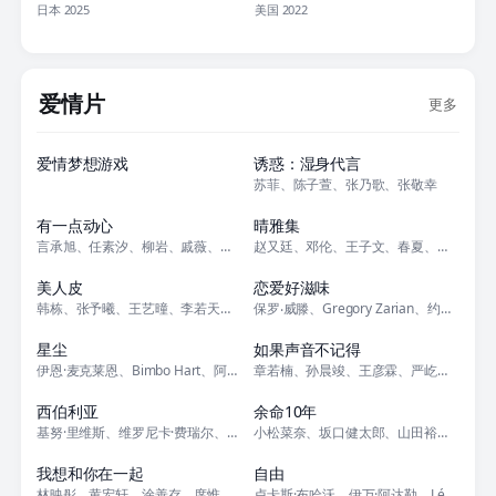
日本 2025
美国 2022
爱情片
更多
正片
正片
爱情梦想游戏
诱惑：湿身代言
苏菲、陈子萱、张乃歌、张敬幸
正片
正片
有一点动心
晴雅集
言承旭、任素汐、柳岩、戚薇、连凯、汤加文、曹扬、李欣烨、那威、李勤勤
赵又廷、邓伦、王子文、春夏、汪铎、孙晨竣、徐开骋、欧米德、芦展翔、雎晓雯
正片
正片
美人皮
恋爱好滋味
韩栋、张予曦、王艺曈、李若天、肖向飞、陶慧敏、温海波
保罗‧威滕、Gregory Zarian、约翰·杜西、苏丽卡·马修、Ro
正片
正片
星尘
如果声音不记得
伊恩·麦克莱恩、Bimbo Hart、阿拉斯泰尔·麦金托什、大卫·凯利、
章若楠、孙晨竣、王彦霖、严屹宽、左小青、张瑶、郭姝彤
正片
正片
西伯利亚
余命10年
基努·里维斯、维罗尼卡·费瑞尔、帕沙·D.林奇尼科夫、达伦·罗斯、詹姆斯
小松菜奈、坂口健太郎、山田裕贵、奈绪、井口理、黑木华、田中哲司、中川雅也
正片
正片
我想和你在一起
自由
林映彤、黄宏轩、涂善存、席惟伦、简嫙
卢卡斯·布哈沃、伊万·阿达勒、Léa Luce Busato