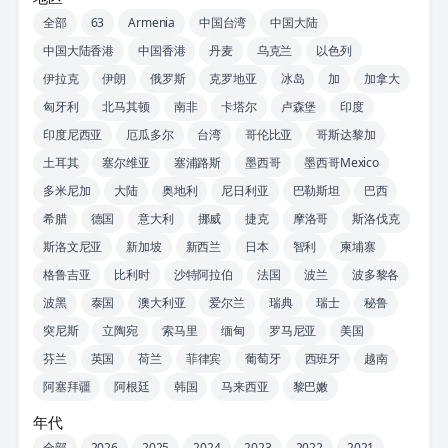
全部
63
Armenia
中国台湾
中国大陆
中国大陆香港
中国香港
丹麦
乌克兰
以色列
伊拉克
伊朗
俄罗斯
克罗地亚
冰岛
加
加拿大
匈牙利
北马其顿
南非
卡塔尔
卢森堡
印度
印度尼西亚
厄瓜多尔
台湾
哥伦比亚
哥斯达黎加
土耳其
塞尔维亚
塞浦路斯
墨西哥
墨西哥Mexico
多米尼加
大陆
奥地利
尼日利亚
巴勒斯坦
巴西
希腊
德国
意大利
挪威
捷克
摩洛哥
斯洛伐克
斯洛文尼亚
新加坡
新西兰
日本
智利
柬埔寨
格鲁吉亚
比利时
沙特阿拉伯
法国
波兰
波多黎各
波黑
泰国
澳大利亚
爱尔兰
瑞典
瑞士
秘鲁
突尼斯
立陶宛
索马里
缅甸
罗马尼亚
美国
芬兰
英国
荷兰
菲律宾
葡萄牙
西班牙
越南
阿塞拜疆
阿根廷
韩国
马来西亚
黎巴嫩
年代
全部
2026
2025
2024
2023
2022
2021