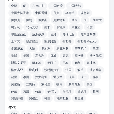
全部
63
Armenia
中国台湾
中国大陆
中国大陆香港
中国香港
丹麦
乌克兰
以色列
伊拉克
伊朗
俄罗斯
克罗地亚
冰岛
加
加拿大
匈牙利
北马其顿
南非
卡塔尔
卢森堡
印度
印度尼西亚
厄瓜多尔
台湾
哥伦比亚
哥斯达黎加
土耳其
塞尔维亚
塞浦路斯
墨西哥
墨西哥Mexico
多米尼加
大陆
奥地利
尼日利亚
巴勒斯坦
巴西
希腊
德国
意大利
挪威
捷克
摩洛哥
斯洛伐克
斯洛文尼亚
新加坡
新西兰
日本
智利
柬埔寨
格鲁吉亚
比利时
沙特阿拉伯
法国
波兰
波多黎各
波黑
泰国
澳大利亚
爱尔兰
瑞典
瑞士
秘鲁
突尼斯
立陶宛
索马里
缅甸
罗马尼亚
美国
芬兰
英国
荷兰
菲律宾
葡萄牙
西班牙
越南
阿塞拜疆
阿根廷
韩国
马来西亚
黎巴嫩
年代
全部
2026
2025
2024
2023
2022
2021