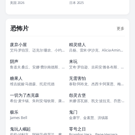
美国 2026
日本 2025
恐怖片
更多
正片
正片
废弃小屋
精灵猎人
艾玛·罗伯茨、迈克尔·珊农、小约翰·加拉赫、Kate Arrington
吕杨、雷米·伊沙克、Alicia·Amin、Norreen·Iman
正片
正片
阴声
来玩
鲁道夫 桑丘、安娜·费尔南德斯、拉蒙·巴雷阿、贝伦·法布拉、卢卡斯·布拉
艾奇·罗伯逊、吉莉安·雅各布斯、小约翰·加拉赫、温斯洛·费格雷、杰登·马
正片
正片
糖果人
无需害怕
维吉妮娅·马德森、托尼·托德
泰勒·阿布龙、杰西卡·阿莱恩、梅兹·阿特伍德、安德鲁·巴切勒、巴亚尔多·
正片
正片
一切为了杰克森
怨灵古堡
希拉·麦卡锡、朱利安·瑞钦斯、康斯坦蒂娜·曼特罗斯、乔什·克鲁达斯、亚尼
米娜·苏瓦丽、凯文·波拉克、乔恩·亚伯拉罕斯、梅根·维斯特、安娜丽莎·科
正片
正片
极乐
鬼门
James Bell
金康宇、金素慧、洪镇基
正片
正片
鬼玩人崛起
零号之日
莉莉·沙利文、阿丽莎·萨瑟兰、摩根·戴维斯、加布里埃尔·埃霍尔斯、内尔·
Brandon Vera、Pepe Herrera、Mary Jean