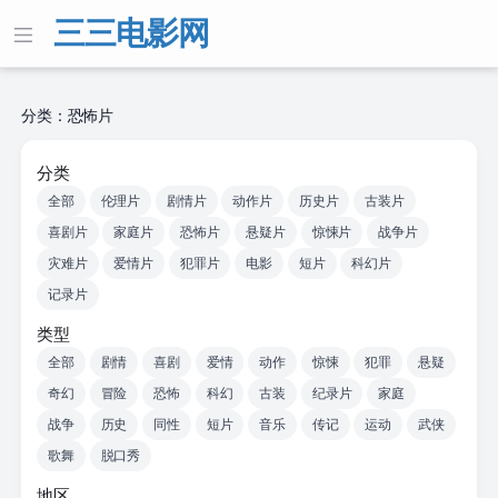
三三电影网
分类：恐怖片
分类
全部
伦理片
剧情片
动作片
历史片
古装片
喜剧片
家庭片
恐怖片
悬疑片
惊悚片
战争片
灾难片
爱情片
犯罪片
电影
短片
科幻片
记录片
类型
全部
剧情
喜剧
爱情
动作
惊悚
犯罪
悬疑
奇幻
冒险
恐怖
科幻
古装
纪录片
家庭
战争
历史
同性
短片
音乐
传记
运动
武侠
歌舞
脱口秀
地区