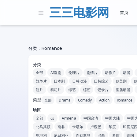
三三电影网
首页
分类：Romance
分类
全部
AI漫剧
伦理片
剧情片
动作片
动漫
战争片
日本剧
日韩动漫
日韩综艺
欧美剧
短片
科幻片
综艺
综艺
记录片
里番动漫
类型
全部
Drama
Comedy
Action
Romance
地区
全部
63
Armenia
中国台湾
中国大陆
中国
北马其顿
南非
卡塔尔
卢森堡
印度
印度尼
奥地利
尼日利亚
巴勒斯坦
巴西
希腊
德国