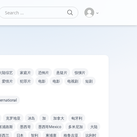
SEARCH
Search for:
大陆综艺
家庭片
恐怖片
悬疑片
惊悚片
爱情片
犯罪片
电影
电影
电视剧
短剧
ernational
克罗地亚
冰岛
加
加拿大
匈牙利
塞浦路斯
墨西哥
墨西哥Mexico
多米尼加
大陆
新西兰
日本
智利
柬埔寨
格鲁吉亚
比利时