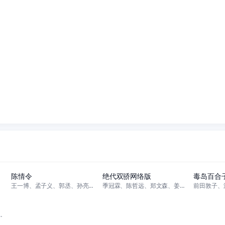
全50集
全44集
陈情令
绝代双骄网络版
毒岛百合
王一博、孟子义、郭丞、孙亮、李若彤、曹峻祥、肖战、漆培鑫、朱赞锦、叶轩彤
季冠霖、陈哲远、郑文森、姜嫄、巩大方、晋松、卢力峰、李大光、李健仁、赵欣
林雨申、陈保元、张信哲