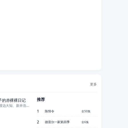
更多
全11集
推荐
子的赤裸裸日记
前田敦子、渡边大知、新井浩文、前田公辉、山崎银之丞、中村静香、清原果耶、
1
陈情令
全50集
2
德雷尔一家第四季
全6集