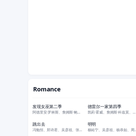
Romance
全10集
全6集
发现女巫第二季
德雷尔一家第四季
阿德里安·罗林斯、詹姆斯·鲍弗、史蒂芬·克里、马修·古迪、谢拉·汉考克、
凯莉·霍威、詹姆斯·科兹莫、桥格斯·卡拉米霍斯、乔什·奥康纳、米洛·帕克
正片
正片
跳出去
明明
冯勉恒、郑诗君、吴彦祖、张雨绮、袁祥仁、立威廉、彭敬慈、李尚正、姚文雪
杨祐宁、吴彦祖、杨恭如、周迅、