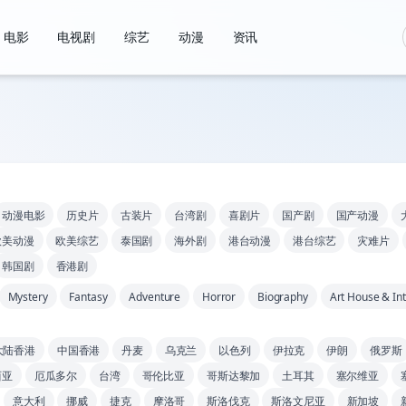
电影
电视剧
综艺
动漫
资讯
动漫电影
历史片
古装片
台湾剧
喜剧片
国产剧
国产动漫
欧美动漫
欧美综艺
泰国剧
海外剧
港台动漫
港台综艺
灾难片
韩国剧
香港剧
Mystery
Fantasy
Adventure
Horror
Biography
Art House & Int
大陆香港
中国香港
丹麦
乌克兰
以色列
伊拉克
伊朗
俄罗斯
西亚
厄瓜多尔
台湾
哥伦比亚
哥斯达黎加
土耳其
塞尔维亚
意大利
挪威
捷克
摩洛哥
斯洛伐克
斯洛文尼亚
新加坡