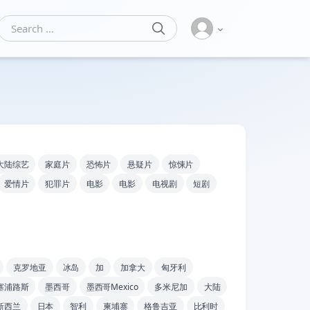
SEARCH
Search for:
大陆综艺
家庭片
恐怖片
悬疑片
惊悚片
爱情片
犯罪片
电影
电影
电视剧
短剧
克罗地亚
冰岛
加
加拿大
匈牙利
塞浦路斯
墨西哥
墨西哥Mexico
多米尼加
大陆
新西兰
日本
智利
柬埔寨
格鲁吉亚
比利时