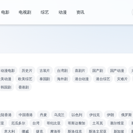
电影
电视剧
综艺
动漫
资讯
动漫电影
历史片
古装片
台湾剧
喜剧片
国产剧
国产动漫
欧美动漫
欧美综艺
泰国剧
海外剧
港台动漫
港台综艺
灾难片
韩国剧
香港剧
大陆香港
中国香港
丹麦
乌克兰
以色列
伊拉克
伊朗
俄罗斯
西亚
厄瓜多尔
台湾
哥伦比亚
哥斯达黎加
土耳其
塞尔维亚
意大利
挪威
捷克
摩洛哥
斯洛伐克
斯洛文尼亚
新加坡