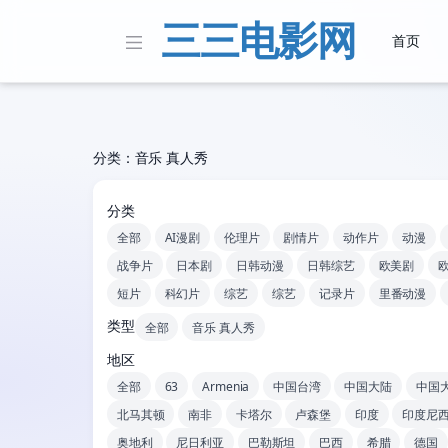
三三电影网
首页
分类：音乐 真人秀
分类
全部
AI漫剧
伦理片
剧情片
动作片
动漫
战争片
日本剧
日韩动漫
日韩综艺
欧美剧
短片
科幻片
综艺
综艺
记录片
里番动漫
类型
全部
音乐 真人秀
地区
全部
63
Armenia
中国台湾
中国大陆
中国
北马其顿
南非
卡塔尔
卢森堡
印度
印度尼
奥地利
尼日利亚
巴勒斯坦
巴西
希腊
德国