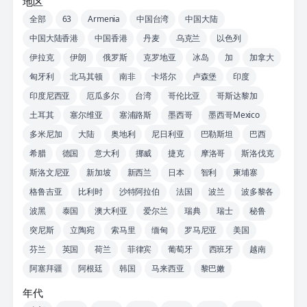
地区
全部
63
Armenia
中国台湾
中国大陆
中国大陆香港
中国香港
丹麦
乌克兰
以色列
伊拉克
伊朗
俄罗斯
克罗地亚
冰岛
加
加拿大
匈牙利
北马其顿
南非
卡塔尔
卢森堡
印度
印度尼西亚
厄瓜多尔
台湾
哥伦比亚
哥斯达黎加
土耳其
塞尔维亚
塞浦路斯
墨西哥
墨西哥Mexico
多米尼加
大陆
奥地利
尼日利亚
巴勒斯坦
巴西
希腊
德国
意大利
挪威
捷克
摩洛哥
斯洛伐克
斯洛文尼亚
新加坡
新西兰
日本
智利
柬埔寨
格鲁吉亚
比利时
沙特阿拉伯
法国
波兰
波多黎各
波黑
泰国
澳大利亚
爱尔兰
瑞典
瑞士
秘鲁
突尼斯
立陶宛
索马里
缅甸
罗马尼亚
美国
芬兰
英国
荷兰
菲律宾
葡萄牙
西班牙
越南
阿塞拜疆
阿根廷
韩国
马来西亚
黎巴嫩
年代