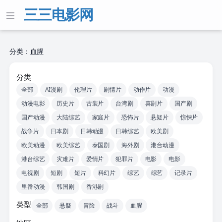
三三电影网
分类：血腥
分类
全部
AI漫剧
伦理片
剧情片
动作片
动漫
动漫电影
历史片
古装片
台湾剧
喜剧片
国产剧
国产动漫
大陆综艺
家庭片
恐怖片
悬疑片
惊悚片
战争片
日本剧
日韩动漫
日韩综艺
欧美剧
欧美动漫
欧美综艺
泰国剧
海外剧
港台动漫
港台综艺
灾难片
爱情片
犯罪片
电影
电影
电视剧
短剧
短片
科幻片
综艺
综艺
记录片
里番动漫
韩国剧
香港剧
类型
全部
悬疑
冒险
战斗
血腥