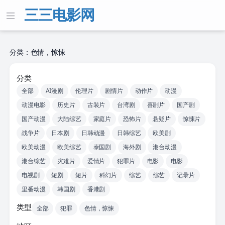
三三电影网
分类：色情，惊悚
分类
全部
AI漫剧
伦理片
剧情片
动作片
动漫
动漫电影
历史片
古装片
台湾剧
喜剧片
国产剧
国产动漫
大陆综艺
家庭片
恐怖片
悬疑片
惊悚片
战争片
日本剧
日韩动漫
日韩综艺
欧美剧
欧美动漫
欧美综艺
泰国剧
海外剧
港台动漫
港台综艺
灾难片
爱情片
犯罪片
电影
电影
电视剧
短剧
短片
科幻片
综艺
综艺
记录片
里番动漫
韩国剧
香港剧
类型
全部
犯罪
色情，惊悚