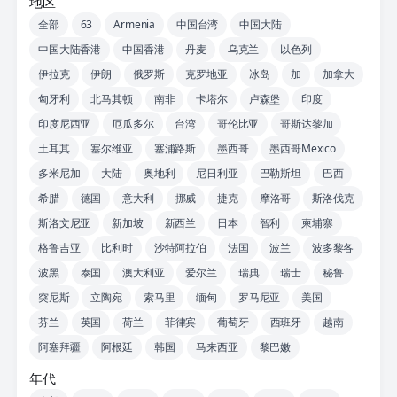
地区
全部
63
Armenia
中国台湾
中国大陆
中国大陆香港
中国香港
丹麦
乌克兰
以色列
伊拉克
伊朗
俄罗斯
克罗地亚
冰岛
加
加拿大
匈牙利
北马其顿
南非
卡塔尔
卢森堡
印度
印度尼西亚
厄瓜多尔
台湾
哥伦比亚
哥斯达黎加
土耳其
塞尔维亚
塞浦路斯
墨西哥
墨西哥Mexico
多米尼加
大陆
奥地利
尼日利亚
巴勒斯坦
巴西
希腊
德国
意大利
挪威
捷克
摩洛哥
斯洛伐克
斯洛文尼亚
新加坡
新西兰
日本
智利
柬埔寨
格鲁吉亚
比利时
沙特阿拉伯
法国
波兰
波多黎各
波黑
泰国
澳大利亚
爱尔兰
瑞典
瑞士
秘鲁
突尼斯
立陶宛
索马里
缅甸
罗马尼亚
美国
芬兰
英国
荷兰
菲律宾
葡萄牙
西班牙
越南
阿塞拜疆
阿根廷
韩国
马来西亚
黎巴嫩
年代