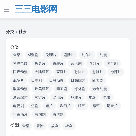
三三电影网
分类：社会
分类
全部
AI漫剧
伦理片
剧情片
动作片
动漫
动漫电影
历史片
古装片
台湾剧
喜剧片
国产剧
国产动漫
大陆综艺
家庭片
恐怖片
悬疑片
惊悚片
战争片
日本剧
日韩动漫
日韩综艺
欧美剧
欧美动漫
欧美综艺
泰国剧
海外剧
港台动漫
港台综艺
灾难片
爱情片
犯罪片
电影
电影
电视剧
短剧
短片
科幻片
综艺
综艺
记录片
里番动漫
韩国剧
香港剧
类型
全部
冒险
战争
社会