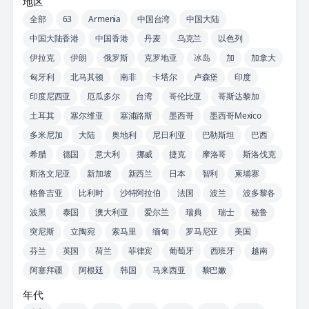
地区
全部
63
Armenia
中国台湾
中国大陆
中国大陆香港
中国香港
丹麦
乌克兰
以色列
伊拉克
伊朗
俄罗斯
克罗地亚
冰岛
加
加拿大
匈牙利
北马其顿
南非
卡塔尔
卢森堡
印度
印度尼西亚
厄瓜多尔
台湾
哥伦比亚
哥斯达黎加
土耳其
塞尔维亚
塞浦路斯
墨西哥
墨西哥Mexico
多米尼加
大陆
奥地利
尼日利亚
巴勒斯坦
巴西
希腊
德国
意大利
挪威
捷克
摩洛哥
斯洛伐克
斯洛文尼亚
新加坡
新西兰
日本
智利
柬埔寨
格鲁吉亚
比利时
沙特阿拉伯
法国
波兰
波多黎各
波黑
泰国
澳大利亚
爱尔兰
瑞典
瑞士
秘鲁
突尼斯
立陶宛
索马里
缅甸
罗马尼亚
美国
芬兰
英国
荷兰
菲律宾
葡萄牙
西班牙
越南
阿塞拜疆
阿根廷
韩国
马来西亚
黎巴嫩
年代