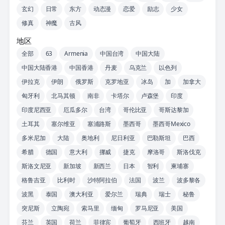
玄幻
日常
东方
动态漫
恋爱
励志
少女
修真
神魔
古风
地区
全部
63
Armenia
中国台湾
中国大陆
中国大陆香港
中国香港
丹麦
乌克兰
以色列
伊拉克
伊朗
俄罗斯
克罗地亚
冰岛
加
加拿大
匈牙利
北马其顿
南非
卡塔尔
卢森堡
印度
印度尼西亚
厄瓜多尔
台湾
哥伦比亚
哥斯达黎加
土耳其
塞尔维亚
塞浦路斯
墨西哥
墨西哥Mexico
多米尼加
大陆
奥地利
尼日利亚
巴勒斯坦
巴西
希腊
德国
意大利
挪威
捷克
摩洛哥
斯洛伐克
斯洛文尼亚
新加坡
新西兰
日本
智利
柬埔寨
格鲁吉亚
比利时
沙特阿拉伯
法国
波兰
波多黎各
波黑
泰国
澳大利亚
爱尔兰
瑞典
瑞士
秘鲁
突尼斯
立陶宛
索马里
缅甸
罗马尼亚
美国
芬兰
英国
荷兰
菲律宾
葡萄牙
西班牙
越南