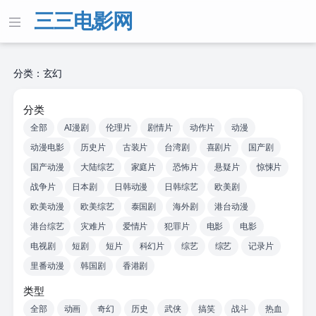
三三电影网
分类：玄幻
分类
全部
AI漫剧
伦理片
剧情片
动作片
动漫
动漫电影
历史片
古装片
台湾剧
喜剧片
国产剧
国产动漫
大陆综艺
家庭片
恐怖片
悬疑片
惊悚片
战争片
日本剧
日韩动漫
日韩综艺
欧美剧
欧美动漫
欧美综艺
泰国剧
海外剧
港台动漫
港台综艺
灾难片
爱情片
犯罪片
电影
电影
电视剧
短剧
短片
科幻片
综艺
综艺
记录片
里番动漫
韩国剧
香港剧
类型
全部
动画
奇幻
历史
武侠
搞笑
战斗
热血