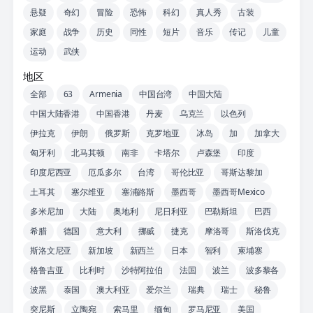
悬疑
奇幻
冒险
恐怖
科幻
真人秀
古装
家庭
战争
历史
同性
短片
音乐
传记
儿童
运动
武侠
地区
全部
63
Armenia
中国台湾
中国大陆
中国大陆香港
中国香港
丹麦
乌克兰
以色列
伊拉克
伊朗
俄罗斯
克罗地亚
冰岛
加
加拿大
匈牙利
北马其顿
南非
卡塔尔
卢森堡
印度
印度尼西亚
厄瓜多尔
台湾
哥伦比亚
哥斯达黎加
土耳其
塞尔维亚
塞浦路斯
墨西哥
墨西哥Mexico
多米尼加
大陆
奥地利
尼日利亚
巴勒斯坦
巴西
希腊
德国
意大利
挪威
捷克
摩洛哥
斯洛伐克
斯洛文尼亚
新加坡
新西兰
日本
智利
柬埔寨
格鲁吉亚
比利时
沙特阿拉伯
法国
波兰
波多黎各
波黑
泰国
澳大利亚
爱尔兰
瑞典
瑞士
秘鲁
突尼斯
立陶宛
索马里
缅甸
罗马尼亚
美国