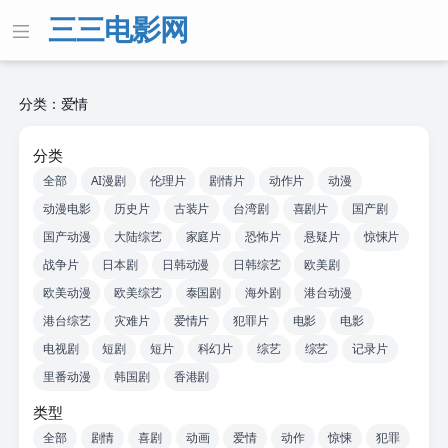
三三电影网
分类：爱情
分类
全部
AI漫剧
伦理片
剧情片
动作片
动漫
动漫电影
历史片
古装片
台湾剧
喜剧片
国产剧
国产动漫
大陆综艺
家庭片
恐怖片
悬疑片
惊悚片
战争片
日本剧
日韩动漫
日韩综艺
欧美剧
欧美动漫
欧美综艺
泰国剧
海外剧
港台动漫
港台综艺
灾难片
爱情片
犯罪片
电影
电影
电视剧
短剧
短片
科幻片
综艺
综艺
记录片
里番动漫
韩国剧
香港剧
类型
全部
剧情
喜剧
动画
爱情
动作
惊悚
犯罪