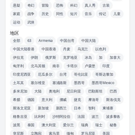
悬疑
奇幻
冒险
恐怖
科幻
真人秀
古装
家庭
战争
历史
同性
短片
音乐
传记
儿童
运动
武侠
地区
全部
63
Armenia
中国台湾
中国大陆
中国大陆香港
中国香港
丹麦
乌克兰
以色列
伊拉克
伊朗
俄罗斯
克罗地亚
冰岛
加
加拿大
匈牙利
北马其顿
南非
卡塔尔
卢森堡
印度
印度尼西亚
厄瓜多尔
台湾
哥伦比亚
哥斯达黎加
土耳其
塞尔维亚
塞浦路斯
墨西哥
墨西哥Mexico
多米尼加
大陆
奥地利
尼日利亚
巴勒斯坦
巴西
希腊
德国
意大利
挪威
捷克
摩洛哥
斯洛伐克
斯洛文尼亚
新加坡
新西兰
日本
智利
柬埔寨
格鲁吉亚
比利时
沙特阿拉伯
法国
波兰
波多黎各
波黑
泰国
澳大利亚
爱尔兰
瑞典
瑞士
秘鲁
突尼斯
立陶宛
索马里
缅甸
罗马尼亚
美国