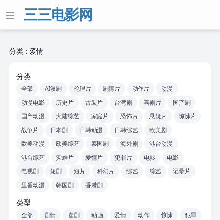
三三电影网
分类：爱情
分类
全部
AI漫剧
伦理片
剧情片
动作片
动漫
动漫电影
历史片
古装片
台湾剧
喜剧片
国产剧
国产动漫
大陆综艺
家庭片
恐怖片
悬疑片
惊悚片
战争片
日本剧
日韩动漫
日韩综艺
欧美剧
欧美动漫
欧美综艺
泰国剧
海外剧
港台动漫
港台综艺
灾难片
爱情片
犯罪片
电影
电影
电视剧
短剧
短片
科幻片
综艺
综艺
记录片
里番动漫
韩国剧
香港剧
类型
全部
剧情
喜剧
动画
爱情
动作
惊悚
犯罪