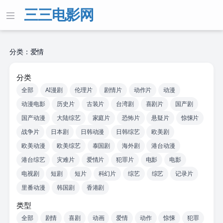
三三电影网
分类：爱情
分类
全部
AI漫剧
伦理片
剧情片
动作片
动漫
动漫电影
历史片
古装片
台湾剧
喜剧片
国产剧
国产动漫
大陆综艺
家庭片
恐怖片
悬疑片
惊悚片
战争片
日本剧
日韩动漫
日韩综艺
欧美剧
欧美动漫
欧美综艺
泰国剧
海外剧
港台动漫
港台综艺
灾难片
爱情片
犯罪片
电影
电影
电视剧
短剧
短片
科幻片
综艺
综艺
记录片
里番动漫
韩国剧
香港剧
类型
全部
剧情
喜剧
动画
爱情
动作
惊悚
犯罪