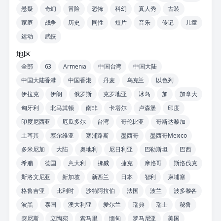
悬疑
奇幻
冒险
恐怖
科幻
真人秀
古装
家庭
战争
历史
同性
短片
音乐
传记
儿童
运动
武侠
地区
全部
63
Armenia
中国台湾
中国大陆
中国大陆香港
中国香港
丹麦
乌克兰
以色列
伊拉克
伊朗
俄罗斯
克罗地亚
冰岛
加
加拿大
匈牙利
北马其顿
南非
卡塔尔
卢森堡
印度
印度尼西亚
厄瓜多尔
台湾
哥伦比亚
哥斯达黎加
土耳其
塞尔维亚
塞浦路斯
墨西哥
墨西哥Mexico
多米尼加
大陆
奥地利
尼日利亚
巴勒斯坦
巴西
希腊
德国
意大利
挪威
捷克
摩洛哥
斯洛伐克
斯洛文尼亚
新加坡
新西兰
日本
智利
柬埔寨
格鲁吉亚
比利时
沙特阿拉伯
法国
波兰
波多黎各
波黑
泰国
澳大利亚
爱尔兰
瑞典
瑞士
秘鲁
突尼斯
立陶宛
索马里
缅甸
罗马尼亚
美国