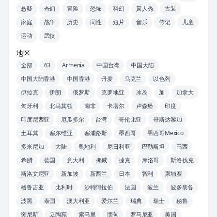
悬疑
奇幻
冒险
恐怖
科幻
真人秀
古装
家庭
战争
历史
同性
短片
音乐
传记
儿童
运动
武侠
地区
全部
63
Armenia
中国台湾
中国大陆
中国大陆香港
中国香港
丹麦
乌克兰
以色列
伊拉克
伊朗
俄罗斯
克罗地亚
冰岛
加
加拿大
匈牙利
北马其顿
南非
卡塔尔
卢森堡
印度
印度尼西亚
厄瓜多尔
台湾
哥伦比亚
哥斯达黎加
土耳其
塞尔维亚
塞浦路斯
墨西哥
墨西哥Mexico
多米尼加
大陆
奥地利
尼日利亚
巴勒斯坦
巴西
希腊
德国
意大利
挪威
捷克
摩洛哥
斯洛伐克
斯洛文尼亚
新加坡
新西兰
日本
智利
柬埔寨
格鲁吉亚
比利时
沙特阿拉伯
法国
波兰
波多黎各
波黑
泰国
澳大利亚
爱尔兰
瑞典
瑞士
秘鲁
突尼斯
立陶宛
索马里
缅甸
罗马尼亚
美国