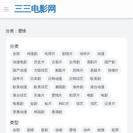
三三电影网
分类：爱情
分类
全部
AI漫剧
伦理片
剧情片
动作片
动漫
动漫电影
历史片
古装片
台湾剧
喜剧片
国产剧
国产动漫
大陆综艺
家庭片
恐怖片
悬疑片
惊悚片
战争片
日本剧
日韩动漫
日韩综艺
欧美剧
欧美动漫
欧美综艺
泰国剧
海外剧
港台动漫
港台综艺
灾难片
爱情片
犯罪片
电影
电影
电视剧
短剧
短片
科幻片
综艺
综艺
记录片
里番动漫
韩国剧
香港剧
类型
全部
剧情
喜剧
动画
爱情
动作
惊悚
犯罪