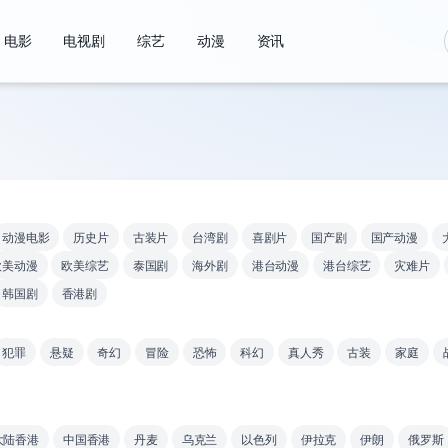
电影
电视剧
综艺
动漫
资讯
动漫电影
历史片
古装片
台湾剧
喜剧片
国产剧
国产动漫
欧美动漫
欧美综艺
泰国剧
海外剧
港台动漫
港台综艺
灾难片
韩国剧
香港剧
犯罪
悬疑
奇幻
冒险
恐怖
科幻
真人秀
古装
家庭
大陆香港
中国香港
丹麦
乌克兰
以色列
伊拉克
伊朗
俄罗斯