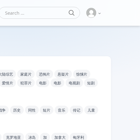
SEARCH
Search for:
大陆综艺
家庭片
恐怖片
悬疑片
惊悚片
爱情片
犯罪片
电影
电影
电视剧
短剧
战争
历史
同性
短片
音乐
传记
儿童
克罗地亚
冰岛
加
加拿大
匈牙利