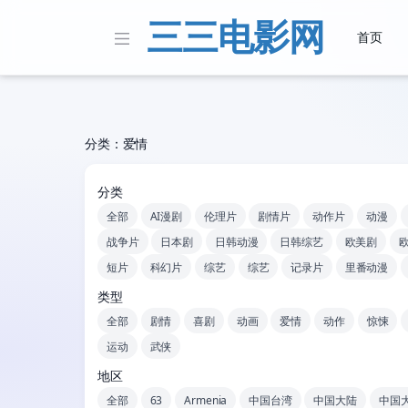
三三电影网
首页
分类：爱情
分类
全部
AI漫剧
伦理片
剧情片
动作片
动漫
战争片
日本剧
日韩动漫
日韩综艺
欧美剧
短片
科幻片
综艺
综艺
记录片
里番动漫
类型
全部
剧情
喜剧
动画
爱情
动作
惊悚
运动
武侠
地区
全部
63
Armenia
中国台湾
中国大陆
中国