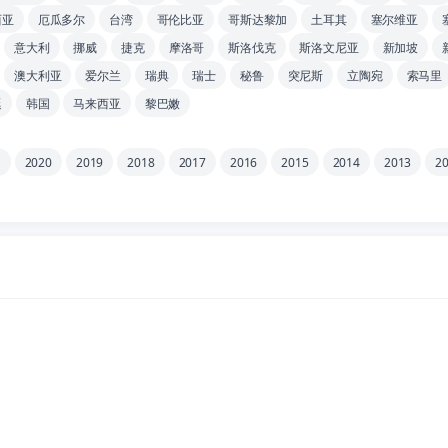
西亚
厄瓜多尔
台湾
哥伦比亚
哥斯达黎加
土耳其
塞尔维亚
意大利
挪威
捷克
摩洛哥
斯洛伐克
斯洛文尼亚
新加坡
澳大利亚
爱尔兰
瑞典
瑞士
秘鲁
突尼斯
立陶宛
索马里
廷
韩国
马来西亚
黎巴嫩
1
2020
2019
2018
2017
2016
2015
2014
2013
2