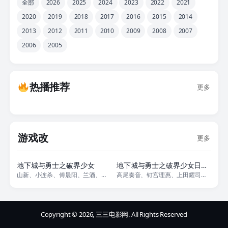
全部
2026
2025
2024
2023
2022
2021
2020
2019
2018
2017
2016
2015
2014
2013
2012
2011
2010
2009
2008
2007
2006
2005
热播推荐
更多
游戏改
更多
12集全
12集全
地下城与勇士之破界少女
地下城与勇士之破界少女日语版
山新、小连杀、傅晨阳、兰酒、乔菲菲、赵双、黎筱濛
高尾奏音、钉宫理惠、上田耀司、三瓶由布子、小市真琴、小清水亚美、渡边明乃
Copyright © 2026, 三三电影网. All Rights Reserved