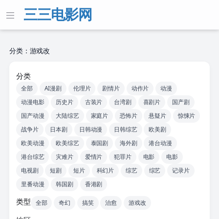
三三电影网
分类：游戏改
分类
全部
AI漫剧
伦理片
剧情片
动作片
动漫
动漫电影
历史片
古装片
台湾剧
喜剧片
国产剧
国产动漫
大陆综艺
家庭片
恐怖片
悬疑片
惊悚片
战争片
日本剧
日韩动漫
日韩综艺
欧美剧
欧美动漫
欧美综艺
泰国剧
海外剧
港台动漫
港台综艺
灾难片
爱情片
犯罪片
电影
电影
电视剧
短剧
短片
科幻片
综艺
综艺
记录片
里番动漫
韩国剧
香港剧
类型
全部
奇幻
搞笑
治愈
游戏改