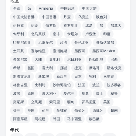
地区
全部
63
Armenia
中国台湾
中国大陆
中国大陆香港
中国香港
丹麦
乌克兰
以色列
伊拉克
伊朗
俄罗斯
克罗地亚
冰岛
加
加拿大
匈牙利
北马其顿
南非
卡塔尔
卢森堡
印度
印度尼西亚
厄瓜多尔
台湾
哥伦比亚
哥斯达黎加
土耳其
塞尔维亚
塞浦路斯
墨西哥
墨西哥Mexico
多米尼加
大陆
奥地利
尼日利亚
巴勒斯坦
巴西
希腊
德国
意大利
挪威
捷克
摩洛哥
斯洛伐克
斯洛文尼亚
新加坡
新西兰
日本
智利
柬埔寨
格鲁吉亚
比利时
沙特阿拉伯
法国
波兰
波多黎各
波黑
泰国
澳大利亚
爱尔兰
瑞典
瑞士
秘鲁
突尼斯
立陶宛
索马里
缅甸
罗马尼亚
美国
芬兰
英国
荷兰
菲律宾
葡萄牙
西班牙
越南
阿塞拜疆
阿根廷
韩国
马来西亚
黎巴嫩
年代